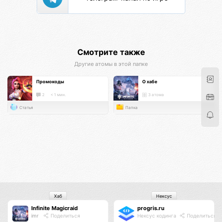
Смотрите также
Другие атомы в этой папке
Промокоды
О хабе
2
< 1 мин.
3 атома
Статья
Папка
Хаб
Нексус
Infinite Magicraid
progris.ru
imr
Поделиться
Нексус кодинга
Поделиться