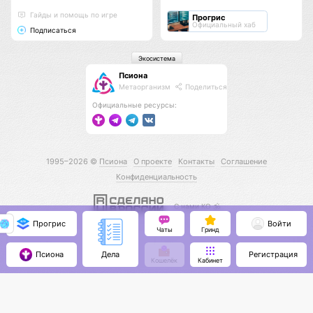
Гайды и помощь по игре
Прогрис
Официальный хаб
Подписаться
Экосистема
Псиона
Метаорганизм
Поделиться
Официальные ресурсы:
1995–2026 ©
Псиона
О проекте
Контакты
Соглашение
Конфиденциальность
С нами КО 🕉️
Прогрис
Войти
Чаты
Гринд
Псиона
Регистрация
Дела
Кошелёк
Кабинет