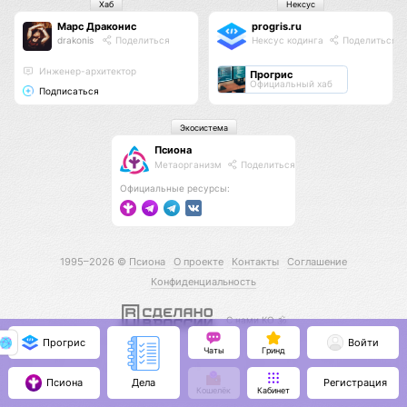
Хаб
Нексус
Марс Драконис
progris.ru
drakonis
Поделиться
Нексус кодинга
Поделиться
Инженер-архитектор
Прогрис
Официальный хаб
Подписаться
Экосистема
Псиона
Метаорганизм
Поделиться
Официальные ресурсы:
1995–2026 ©
Псиона
О проекте
Контакты
Соглашение
Конфиденциальность
С нами КО 🕉️
Прогрис
Войти
Чаты
Гринд
Псиона
Регистрация
Дела
Кошелёк
Кабинет