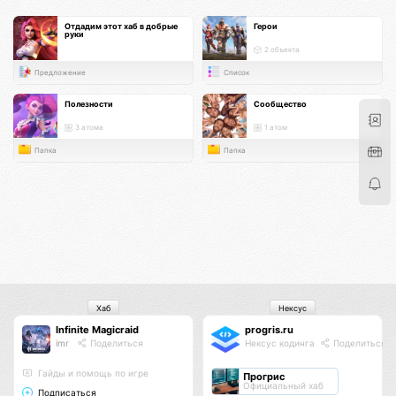
Отдадим этот хаб в добрые
Герои
руки
2 объекта
Предложение
Список
Полезности
Сообщество
3 атома
1 атом
Папка
Папка
Хаб
Нексус
Infinite Magicraid
progris.ru
imr
Поделиться
Нексус кодинга
Поделиться
Гайды и помощь по игре
Прогрис
Официальный хаб
Подписаться