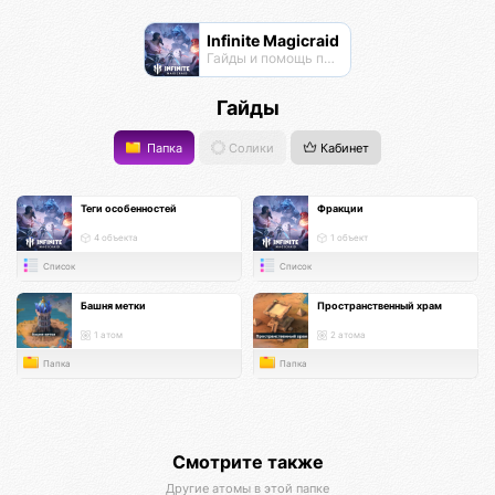
Infinite Magicraid
Гайды и помощь по игре
Гайды
Папка
Солики
Кабинет
Теги особенностей
Фракции
4 объекта
1 объект
Список
Список
Башня метки
Пространственный храм
1 атом
2 атома
Папка
Папка
Смотрите также
Другие атомы в этой папке