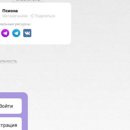
Псиона
Метаорганизм
Поделиться
иальные ресурсы:
альность
Войти
страция