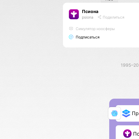
Псиона
psiona
Поделиться
Cимулятор ноосферы
Подписаться
1995–2
Пр
П