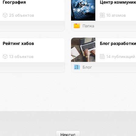
География
Центр коммуни
25 объектов
10 атомов
Папка
Рейтинг хабов
Блог разработк
13 объектов
14 публикаций
Блог
Нексус