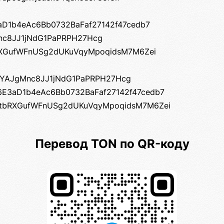
aD1b4eAc6Bb0732BaFaf27142f47cedb7
nc8JJ1jNdG1PaPRPH27Hcg
bRXGufWFnUSg2dUKuVqyMpoqidsM7M6Zei
DYAJgMnc8JJ1jNdG1PaPRPH27Hcg
6E3aD1b4eAc6Bb0732BaFaf27142f47cedb7
6tbRXGufWFnUSg2dUKuVqyMpoqidsM7M6Zei
Перевод TON по QR-коду