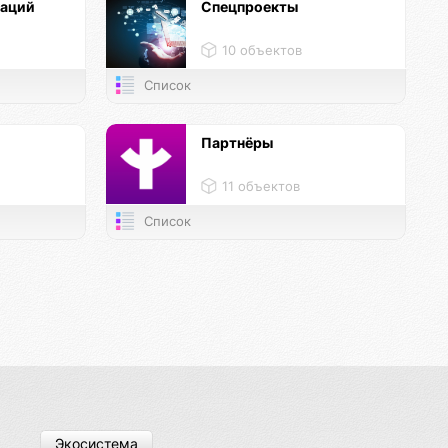
каций
Спецпроекты
10 объектов
Список
и
Партнёры
11 объектов
Список
Экосистема