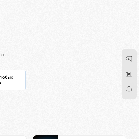
on
 любых
n