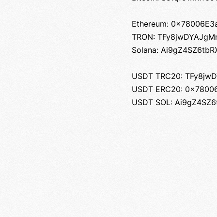
Ethereum: 0x78006E3
TRON: TFy8jwDYAJgM
Solana: Ai9gZ4SZ6t
USDT TRC20: TFy8jw
USDT ERC20: 0x7800
USDT SOL: Ai9gZ4SZ