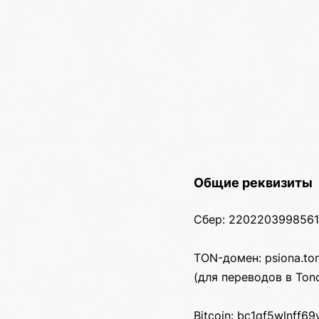
Общие реквизиты
Сбер: 2202203998561
TON-домен: psiona.to
(для переводов в Ton
Bitcoin: bc1qf5wlnff6