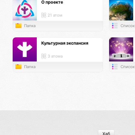
О проекте
21 атом
Папка
Список
Культурная экспансия
3 атома
Папка
Список
Хаб