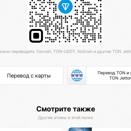
ожно переводить Toncoin, TON-USDT, Notcoin и другие TON Jett
Перевод TON и
Перевод с карты
TON Jetto
Смотрите также
Другие атомы в этой папке