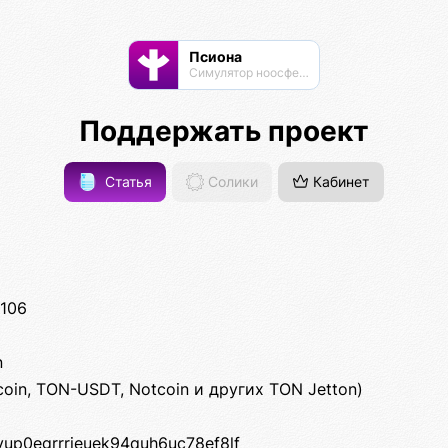
Псиона
Cимулятор ноосферы
Поддержать проект
Статья
Солики
Кабинет
106
n
coin, TON-USDT, Notcoin и других TON Jetton)
9vup0egrrrjeuek94quh6uc78ef8lf