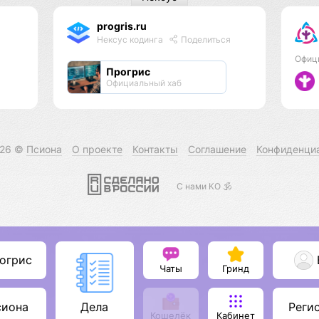
progris.ru
Нексус кодинга
Поделиться
Офиц
Прогрис
Официальный хаб
026 ©
Псиона
О проекте
Контакты
Соглашение
Конфиденци
С нами КО 🕉️
огрис
Чаты
Гринд
сиона
Реги
Дела
Кошелёк
Кабинет