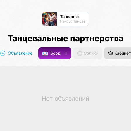
Тансалта
Нексус танцев
Танцевальные партнерства
Объявление
Борд
0
Солики
Кабинет
Нет объявлений