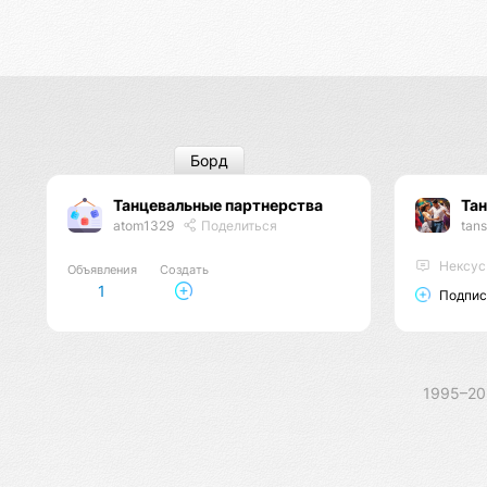
Борд
Танцевальные партнерства
Тан
atom1329
Поделиться
tans
Нексус
Объявления
Создать
1
Подпис
1995–2