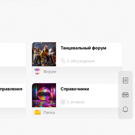
Танцевальный форум
2 обсуждения
Форум
аправления
Справочники
5 атомов
Папка