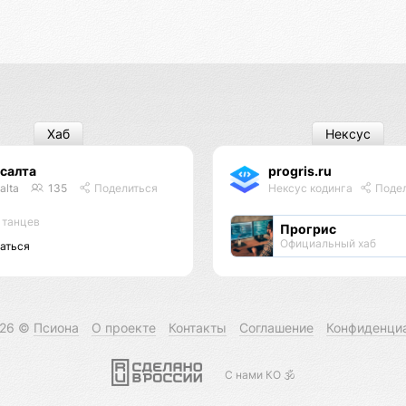
Хаб
Нексус
салта
progris.ru
alta
135
Поделиться
Нексус кодинга
Подел
 танцев
Прогрис
Официальный хаб
аться
026 ©
Псиона
О проекте
Контакты
Соглашение
Конфиденци
С нами КО 🕉️