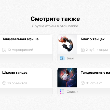
Смотрите также
Другие атомы в этой папке
Танцевальная афиша
Блог о танцах
10 мероприятий
2 публикации
Блог
Школы танцев
Танцевальные н
16 объектов
31 объект
Список