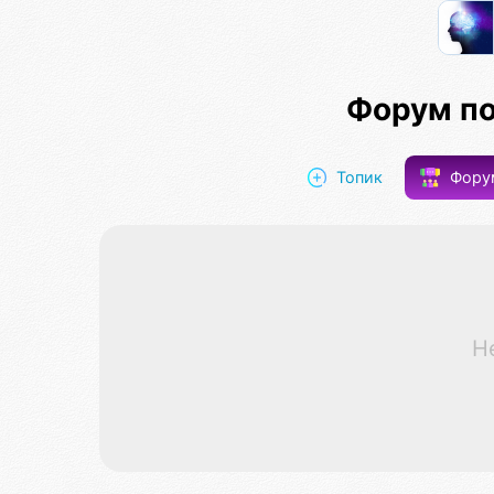
Форум п
Топик
Фор
Н