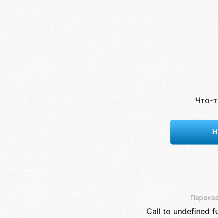
Что-т
Н
Перехва
Call to undefined f