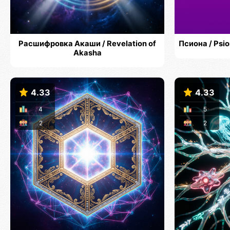
Расшифровка Акаши / Revelation of
Псиона / Ps
Akasha
4.33
4.33
4
5
2
2