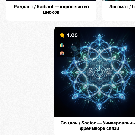
Радиант / Radiant — королевство
Логомат / 
циоков
4.00
7
1
Социон / Socion — Универсальн
фреймворк связи