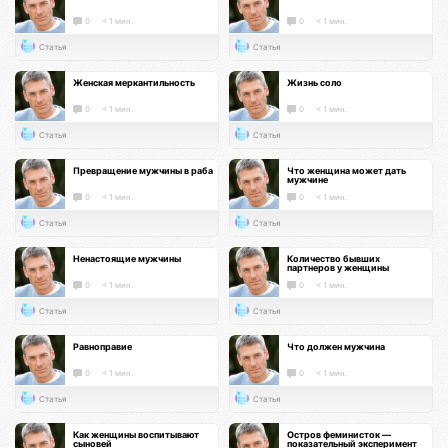
0
< 1 мин.
0
< 1 мин.
Статья
Статья
Женская меркантильность
Жизнь соло
0
< 1 мин.
0
< 1 мин.
Статья
Статья
Превращение мужчины в раба
Что женщина может дать
мужчине
0
< 1 мин.
0
< 1 мин.
Статья
Статья
Ненастоящие мужчины
Количество бывших
партнеров у женщины
0
< 1 мин.
0
< 1 мин.
Статья
Статья
Равноправие
Что должен мужчина
0
< 1 мин.
0
< 1 мин.
Статья
Статья
Как женщины воспитывают
Остров феминисток —
сыновей
показательный эксперимент