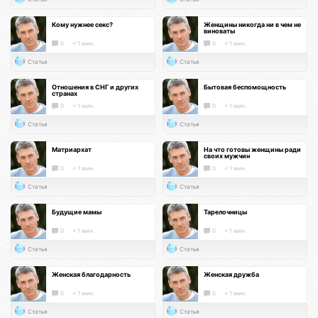
Кому нужнее секс?
Женщины никогда ни в чем не
виноваты
0
< 1 мин.
0
< 1 мин.
Статья
Статья
Отношения в СНГ и других
Бытовая беспомощность
странах
0
< 1 мин.
0
< 1 мин.
Статья
Статья
Матриархат
На что готовы женщины ради
своих мужчин
0
< 1 мин.
0
< 1 мин.
Статья
Статья
Будущие мамы
Тарелочницы
0
< 1 мин.
0
< 1 мин.
Статья
Статья
Женская благодарность
Женская дружба
0
< 1 мин.
0
< 1 мин.
Статья
Статья