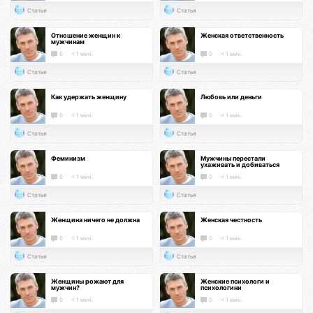
Статья
Статья
Отношение женщин к
Женская ответственность
мужчинам
0
< 1 мин.
0
< 1 мин.
Статья
Статья
Как удержать женщину
Любовь или деньги
0
< 1 мин.
0
< 1 мин.
Статья
Статья
Феминизм
Мужчины перестали
ухаживать и добиваться
0
< 1 мин.
0
< 1 мин.
Статья
Статья
Женщина ничего не должна
Женская честность
0
< 1 мин.
0
< 1 мин.
Статья
Статья
Женщины рожают для
Женские психологи и
мужчин?
психологини
0
< 1 мин.
0
< 1 мин.