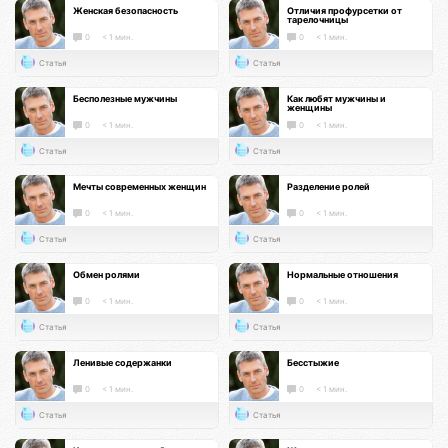
Женская безопасность
Отличия профурсетки от
тарелочницы
0
< 1 мин.
0
< 1 мин.
Статья
Статья
Бесполезные мужчины
Как любят мужчины и
женщины
0
< 1 мин.
0
< 1 мин.
Статья
Статья
Мечты современных женщин
Разделение ролей
0
< 1 мин.
0
< 1 мин.
Статья
Статья
Обмен ролями
Нормальные отношения
0
< 1 мин.
0
< 1 мин.
Статья
Статья
Ленивые содержанки
Бесстыжие
0
< 1 мин.
0
< 1 мин.
Статья
Статья