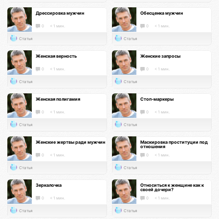
Дрессировка мужчин
Обесценка мужчин
0
< 1 мин.
0
< 1 мин.
Статья
Статья
Женская верность
Женские запросы
0
< 1 мин.
0
< 1 мин.
Статья
Статья
Женская полигамия
Стоп-маркеры
0
< 1 мин.
0
< 1 мин.
Статья
Статья
Женские жертвы ради мужчин
Маскировка проституции под
отношения
0
< 1 мин.
0
< 1 мин.
Статья
Статья
Зеркалочка
Относиться к женщине как к
своей дочери?
0
< 1 мин.
0
< 1 мин.
Статья
Статья