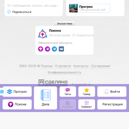
Наблюдения, анализ, обсуждения
Прогрис
Официальный хаб
Подписаться
Экосистема
Псиона
Метаорганизм
Поделиться
Официальные ресурсы:
1995–2026 ©
Псиона
О проекте
Контакты
Соглашение
Конфиденциальность
С нами КО 🕉️
Прогрис
Войти
Чаты
Гринд
Псиона
Регистрация
Дела
Кошелёк
Кабинет