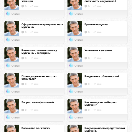
женщин
сложности с мужчиной
0
< 1 мин.
0
< 1 мин.
Статья
Статья
Оформление квартиры на мать
Брачная ловушка
мужчины
0
< 1 мин.
0
< 1 мин.
Статья
Статья
Разница полового опыта у
Успешные женщины
мужчины и женщины
0
< 1 мин.
0
< 1 мин.
Статья
Статья
Почему мужчины не хотят
Разделение обязанностей
жениться?
0
< 1 мин.
0
< 1 мин.
Статья
Статья
Запрос на альфа-оленей
Как женщины выбирают
мужчин?
0
< 1 мин.
0
< 1 мин.
Статья
Статья
Равенство по-женски
Какую ценность представляют
мужчины