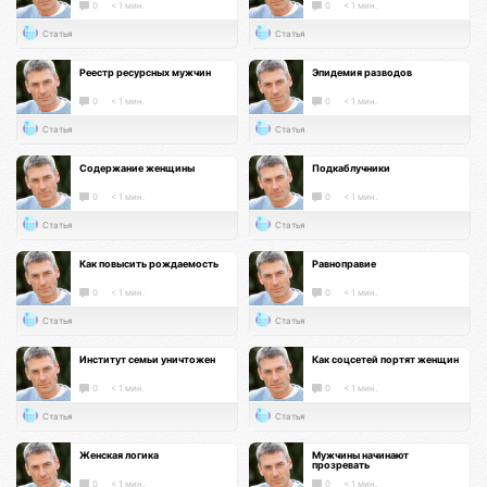
0
< 1 мин.
0
< 1 мин.
Статья
Статья
Реестр ресурсных мужчин
Эпидемия разводов
0
< 1 мин.
0
< 1 мин.
Статья
Статья
Содержание женщины
Подкаблучники
0
< 1 мин.
0
< 1 мин.
Статья
Статья
Как повысить рождаемость
Равноправие
0
< 1 мин.
0
< 1 мин.
Статья
Статья
Институт семьи уничтожен
Как соцсетей портят женщин
0
< 1 мин.
0
< 1 мин.
Статья
Статья
Женская логика
Мужчины начинают
прозревать
0
< 1 мин.
0
< 1 мин.