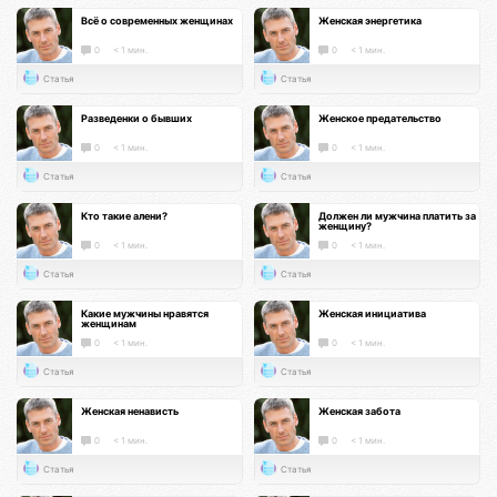
Всё о современных женщинах
Женская энергетика
0
< 1 мин.
0
< 1 мин.
Статья
Статья
Разведенки о бывших
Женское предательство
0
< 1 мин.
0
< 1 мин.
Статья
Статья
Кто такие алени?
Должен ли мужчина платить за
женщину?
0
< 1 мин.
0
< 1 мин.
Статья
Статья
Какие мужчины нравятся
Женская инициатива
женщинам
0
< 1 мин.
0
< 1 мин.
Статья
Статья
Женская ненависть
Женская забота
0
< 1 мин.
0
< 1 мин.
Статья
Статья