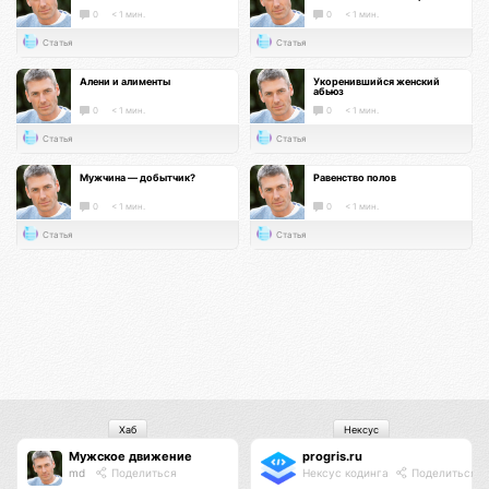
0
< 1 мин.
0
< 1 мин.
Статья
Статья
Алени и алименты
Укоренившийся женский
абьюз
0
< 1 мин.
0
< 1 мин.
Статья
Статья
Мужчина — добытчик?
Равенство полов
0
< 1 мин.
0
< 1 мин.
Статья
Статья
Хаб
Нексус
Мужское движение
progris.ru
md
Поделиться
Нексус кодинга
Поделиться