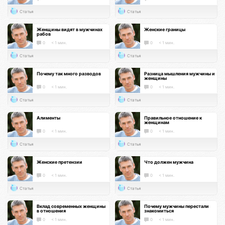
Статья
Статья
Женщины видят в мужчинах
Женские границы
рабов
0
< 1 мин.
0
< 1 мин.
Статья
Статья
Почему так много разводов
Разница мышления мужчины и
женщины
0
< 1 мин.
0
< 1 мин.
Статья
Статья
Алименты
Правильное отношение к
женщинам
0
< 1 мин.
0
< 1 мин.
Статья
Статья
Женские претензии
Что должен мужчина
0
< 1 мин.
0
< 1 мин.
Статья
Статья
Вклад современных женщины
Почему мужчины перестали
в отношения
знакомиться
0
< 1 мин.
0
< 1 мин.