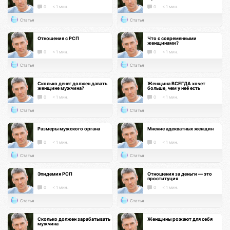
0
< 1 мин.
0
< 1 мин.
Статья
Статья
Отношения с РСП
Что с современными
женщинами?
0
< 1 мин.
0
< 1 мин.
Статья
Статья
Сколько денег должен давать
Женщина ВСЕГДА хочет
женщине мужчина?
больше, чем у неё есть
0
< 1 мин.
0
< 1 мин.
Статья
Статья
Размеры мужского органа
Мнение адекватных женщин
0
< 1 мин.
0
< 1 мин.
Статья
Статья
Эпидемия РСП
Отношения за деньги — это
проституция
0
< 1 мин.
0
< 1 мин.
Статья
Статья
Сколько должен зарабатывать
Женщины рожают для себя
мужчина