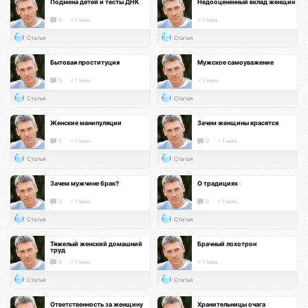
Подмена детей и тесты ДНК
Недооцененный вклад женщин
0
< 1 мин.
< 1 мин.
Статья
Статья
Бытовая проституция
Мужское самоуважение
0
< 1 мин.
< 1 мин.
Статья
Статья
Женские манипуляции
Зачем женщины красятся
0
< 1 мин.
0
< 1 мин.
Статья
Статья
Зачем мужчине брак?
О традициях
0
< 1 мин.
0
< 1 мин.
Статья
Статья
Тяжелый женский домашний
Брачный лохотрон
труд
0
< 1 мин.
< 1 мин.
Статья
Статья
Ответственность за женщину
Хранительницы очага