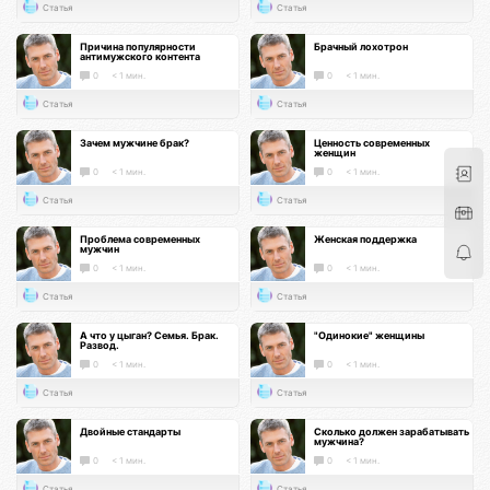
Статья
Статья
Причина популярности
Брачный лохотрон
антимужского контента
0
< 1 мин.
0
< 1 мин.
Статья
Статья
Зачем мужчине брак?
Ценность современных
женщин
0
< 1 мин.
0
< 1 мин.
Статья
Статья
Проблема современных
Женская поддержка
мужчин
0
< 1 мин.
0
< 1 мин.
Статья
Статья
А что у цыган? Семья. Брак.
"Одинокие" женщины
Развод.
0
< 1 мин.
0
< 1 мин.
Статья
Статья
Двойные стандарты
Сколько должен зарабатывать
мужчина?
0
< 1 мин.
0
< 1 мин.
Статья
Статья