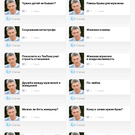
Чужих детей не бывает?
Плюсы брака для мужчины
0
< 1 мин.
0
< 1 мин.
Статья
Статья
Социальная катастрофа
Женские измены
0
< 1 мин.
0
< 1 мин.
Статья
Статья
Психологи из ТикТока учат
Женская агрессия
строить отношения
и вседозволенность
0
< 1 мин.
0
< 1 мин.
Статья
Статья
Дружба между мужчиной и
По-любви
женщиной
0
< 1 мин.
0
< 1 мин.
Статья
Статья
Можно ли бить женщину?
Кому и зачем нужен брак?
0
< 1 мин.
0
< 1 мин.
Статья
Статья