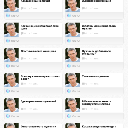
Когда женщина любит
Женская конкуренция
0
< 1 мин.
0
< 1 мин.
Статья
Статья
Как женщины набивают себе
Жалобы женщин на своих
цену
мужчин
0
< 1 мин.
0
< 1 мин.
Статья
Статья
Опытные в сексе женщины
Нужно ли добиваться
женщину?
0
< 1 мин.
0
< 1 мин.
Статья
Статья
Всем мужчинам нужно только
Уважение к мужчине
одно?
0
< 1 мин.
0
< 1 мин.
Статья
Статья
Где нормальные мужчины?
В Китае начали менять
антимужские законы
0
< 1 мин.
0
< 1 мин.
Статья
Статья
Ответственность мужчин и
Когда женщина проходит