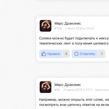
Марс Драконис
#139
2 июля 2025 в 10:00
Солики можно будет подключать к нексу
тематических лент и получения целевого
Нравка
9
Ответить
1
Марс Драконис
#86
21 июня 2025 в 22:11
Цепочка 
Например, можно открыть этот солик, наж
посмотреть всю цепочку ответов на вкл