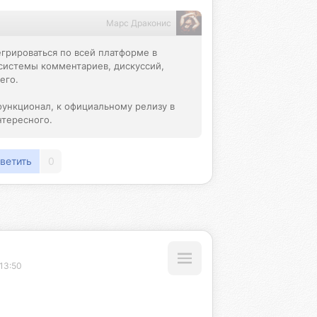
Марс Драконис
грироваться по всей платформе в 
системы комментариев, дискуссий, 
го.

функционал, к официальному релизу в 
нтересного.
ветить
0
13:50