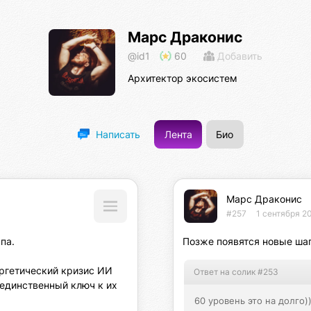
Марс Драконис
@id1
60
Добавить
Архитектор экосистем
Лента
Био
Написать
Марс Драконис
#257
1 сентября 20
а.

Позже появятся новые шаг
ргетический кризис ИИ 
Ответ на солик #253
единственный ключ к их 
60 уровень это на долго))