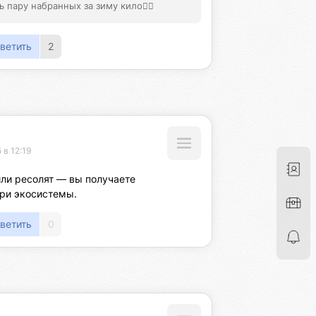
 пару набранных за зиму кило👍🏻
ветить
2
 в 12:19
или ресолят — вы получаете 
три экосистемы.
ветить
0