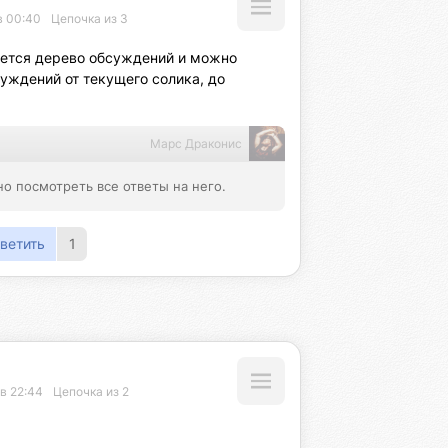
в 00:40
Цепочка из 3
ется дерево обсуждений и можно 
уждений от текущего солика, до 
Марс Драконис
о посмотреть все ответы на него.
ветить
1
в 22:44
Цепочка из 2