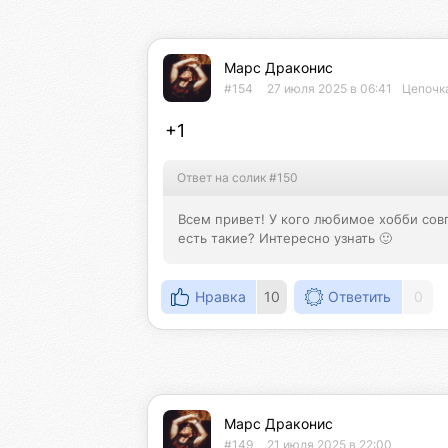
Марс Драконис
#154
27 июля 2025 в 06:41
Цепочка
+1
Ответ на солик #150
Всем привет! У кого любимое хобби совп
есть такие? Интересно узнать 🙂
Нравка
10
Ответить
0
Марс Драконис
#149
21 июля 2025 в 22:00