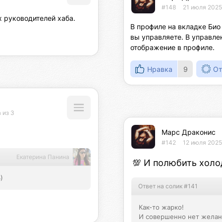
#148
21 июля 2025
 руководителей хаба.
В профиле на вкладке Био
вы управляете. В управле
отображение в профиле.
Нравка
9
От
 из 3
Марс Драконис
#142
12 июля 2025
Екатерина Панина
💯 И полюбить холо
)
Ответ на солик #141
Как-то жарко!

И совершенно нет желани