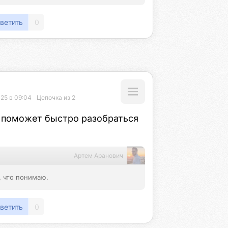
ветить
0
025 в 09:04
Цепочка из 2
 поможет быстро разобраться 
Артем Аранович
, что понимаю.
ветить
0