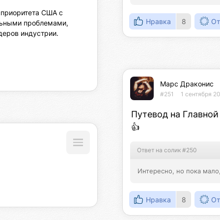
 приоритета США с 
Нравка
8
От
ьными проблемами, 
еров индустрии.

Марс Драконис
#251
1 сентября 2
Путевод на Главной
👍
Ответ на солик #250
Интересно, но пока мало
Нравка
8
От