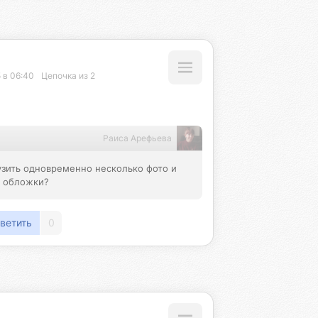
 в 06:40
Цепочка из 2
Раиса Арефьева
зить одновременно несколько фото и 
я обложки?
ветить
0