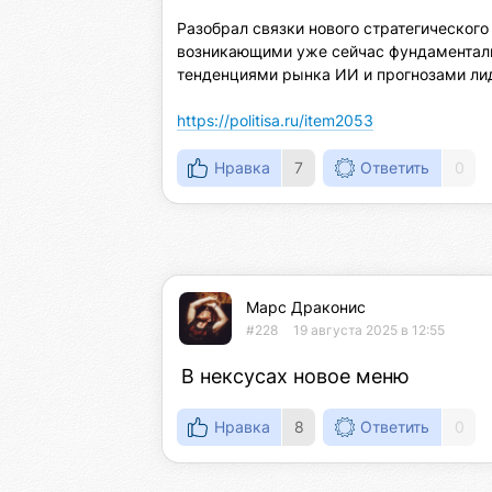
Разобрал связки нового стратегического
возникающими уже сейчас фундаментал
тенденциями рынка ИИ и прогнозами лид
https://politisa.ru/item2053
Нравка
7
Ответить
0
Марс Драконис
#228
19 августа 2025 в 12:55
В нексусах новое меню
Нравка
8
Ответить
0