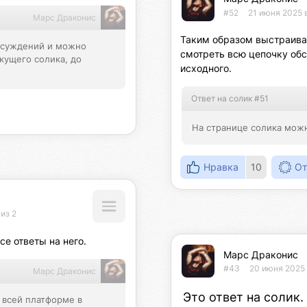
#52
21 июня 2025 
Марс Драконис
Таким образом выстраива
бсуждений и можно 
смотреть всю цепочку обс
ущего солика, до 
исходного.
Ответ на солик #51
На странице солика можн
Нравка
10
От
из 2
е ответы на него.
Марс Драконис
#43
20 июня 2025 
Марс Драконис
Это ответ на солик.
 всей платформе в 