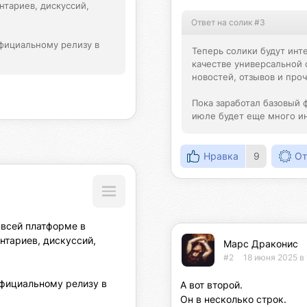
тариев, дискуссий, 
Ответ на солик #3
фициальному релизу в 
Теперь солики будут инте
качестве универсальной 
новостей, отзывов и проче
Пока заработал базовый 
июле будет еще много и
Нравка
9
От
 всей платформе в 
тариев, дискуссий, 
Марс Драконис
#2
18 июня 2025 в 
фициальному релизу в 
А вот второй.

Он в несколько строк.
