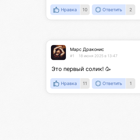
Нравка
10
Ответить
2
Марс Драконис
#1
18 июня 2025 в 13:47
Это первый солик! 🥳
Нравка
11
Ответить
1