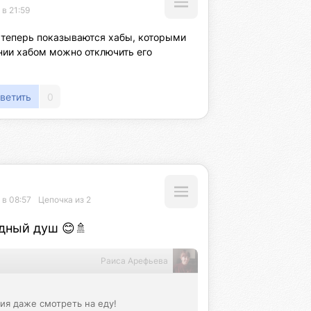
 в 21:59
 теперь показываются хабы, которыми 
нии хабом можно отключить его 
ветить
0
 в 08:57
Цепочка из 2
дный душ 😊🚿
Раиса Арефьева
я даже смотреть на еду! 
