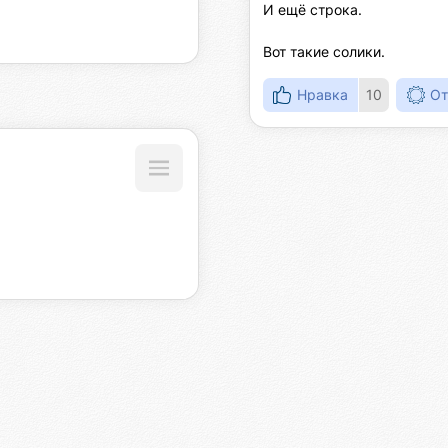
И ещё строка.

Вот такие солики.
Нравка
10
От