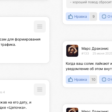
- хороший повод сбросить
Нравка
9
От
сам для формирования 
 трафика.
Марс Драконис
#133
25 июня 2025
Когда ваш солик лайкают 
уведомление об этом вну
Нравка
10
От
из 4
ав на его дату, и 
адке «Цепочка».
Марс Драконис