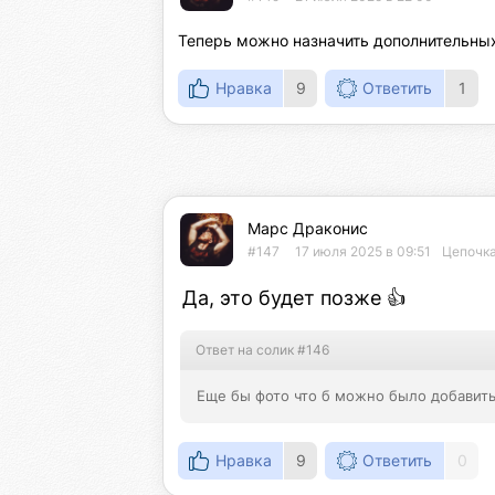
Теперь можно назначить дополнительных
Нравка
9
Ответить
1
Марс Драконис
#147
17 июля 2025 в 09:51
Цепочка
Да, это будет позже 👍
Ответ на солик #146
Еще бы фото что б можно было добавить
Нравка
9
Ответить
0