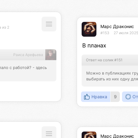
Марс Драконис
 из 2
#153
27 июля 2025
В планах
Раиса Арефьева
Ответ на солик #151
ало с работой? - здесь 
Можно в публикациях гру
выбирать из них одну дл
Нравка
9
От
Марс Драконис