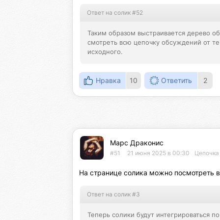
Ответ на солик #52
Таким образом выстраивается дерево о
смотреть всю цепочку обсуждений от тек
исходного.
Нравка
10
Ответить
2
Марс Драконис
#51
21 июня 2025 в 00:30
Цепочка 
На странице солика можно посмотреть вс
Ответ на солик #3
Теперь солики будут интегрироваться по