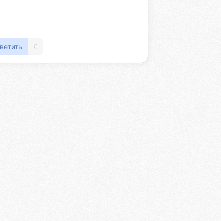
ветить
0