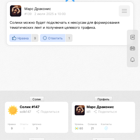
Марс Драконис
#139
2 июля 2025 в 10:00
Солики можно будет подключать к нексусам для формирования 
тематических лент и получения целевого трафика.
Нравка
9
Ответить
1
Солик
Профиль
Солик #147
Марс Драконис
solik147
Поделиться
id1
Поделиться
Нравки
Ответы
Цепочка
Уровень
Соликов
Контакты
9
0
3
60
21