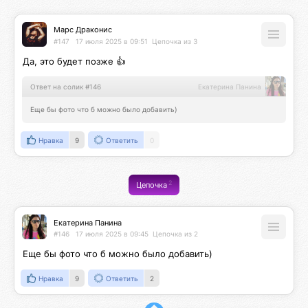
Марс Драконис
#147
17 июля 2025 в 09:51
Цепочка из 3
Да, это будет позже 👍
Ответ на солик #146
Екатерина Панина
Еще бы фото что б можно было добавить)
Нравка
9
Ответить
0
2
Цепочка
Екатерина Панина
#146
17 июля 2025 в 09:45
Цепочка из 2
Еще бы фото что б можно было добавить)
Нравка
9
Ответить
2