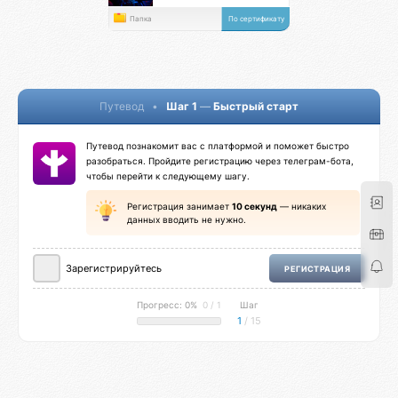
Папка
По сертификату
Путевод
•
Шаг 1
—
Быстрый старт
Путевод познакомит вас с платформой и поможет быстро
разобраться. Пройдите регистрацию через телеграм-бота,
чтобы перейти к следующему шагу.
Регистрация занимает
10 секунд
— никаких
данных вводить не нужно.
Зарегистрируйтесь
РЕГИСТРАЦИЯ
Прогресс: 0%
0 / 1
Шаг
1
/ 15