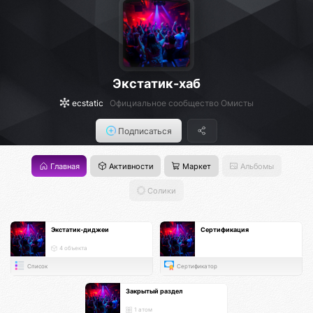
Экстатик-хаб
ecstatic
Официальное сообщество Омисты
Подписаться
Главная
Активности
Маркет
Альбомы
Солики
Экстатик-диджеи
Сертификация
4 объекта
Список
Сертификатор
Закрытый раздел
1 атом