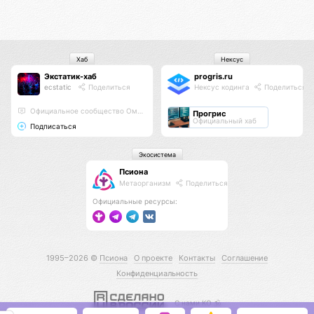
Хаб
Нексус
Экстатик-хаб
progris.ru
ecstatic
Поделиться
Нексус кодинга
Поделиться
Официальное сообщество Омисты
Прогрис
Официальный хаб
Подписаться
Экосистема
Псиона
Метаорганизм
Поделиться
Официальные ресурсы:
1995–2026 ©
Псиона
О проекте
Контакты
Соглашение
Конфиденциальность
С нами КО 🕉️