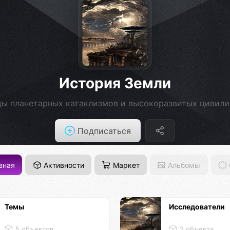
История Земли
ы планетарных катаклизмов и высокоразвитых цивил
Подписаться
вная
Активности
Маркет
Альбомы
Темы
Исследователи
5 объектов
2 объекта