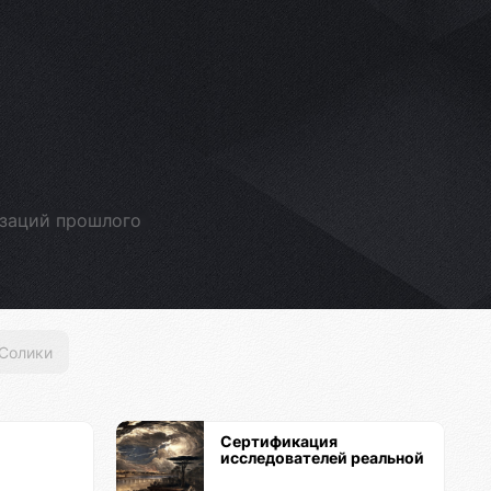
изаций прошлого
Солики
Сертификация
исследователей реальной
истории