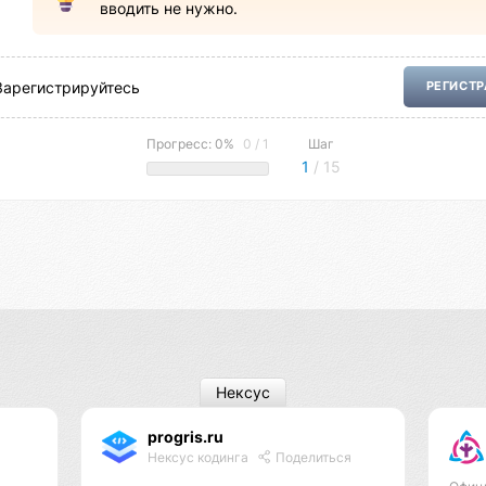
вводить не нужно.
Зарегистрируйтесь
РЕГИСТ
Прогресс: 0%
0 / 1
Шаг
1
/ 15
Нексус
progris.ru
Нексус кодинга
Поделиться