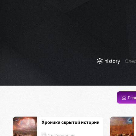
history
След
Гла
Хроники скрытой истории
1 публикация