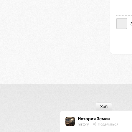
Хаб
История Земли
history
Поделиться