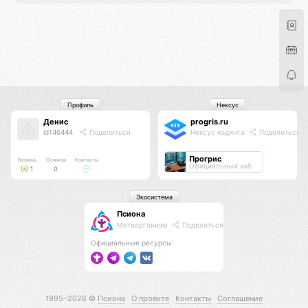
Профиль
Нексус
Денис
progris.ru
id146444
Поделиться
Нексус кодинга
Поделиться
Прогрис
Уровень
Соликов
Контакты
Официальный хаб
1
0
Экосистема
Псиона
Метаорганизм
Поделиться
Официальные ресурсы:
1995–2026 ©
Псиона
О проекте
Контакты
Соглашение