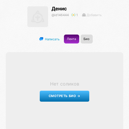
Денис
@id146444
1
Добавить
Лента
Био
Написать
Нет соликов
СМОТРЕТЬ БИО →