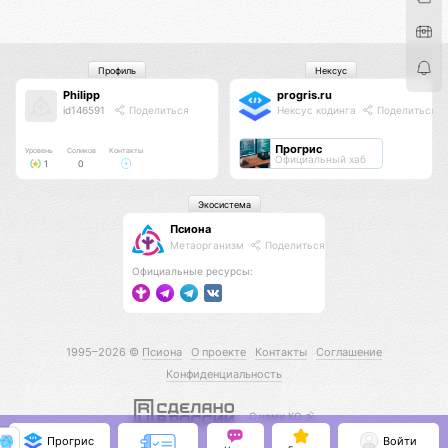
Профиль
Нексус
Philipp
progris.ru
id146591
Поделиться
Нексус кодинга
Поделиться
Прогрис
Уровень
Соликов
Контакты
Официальный хаб
1
0
Экосистема
Псиона
Метаорганизм
Поделиться
Официальные ресурсы:
1995–2026 ©
Псиона
О проекте
Контакты
Соглашение
Конфиденциальность
С нами КО 🕉️
Прогрис
Войти