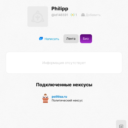
Philipp
@id146591
1
Добавить
Лента
Био
Написать
Информация отсутствует
Подключенные нексусы
politisa.ru
Политический нексус