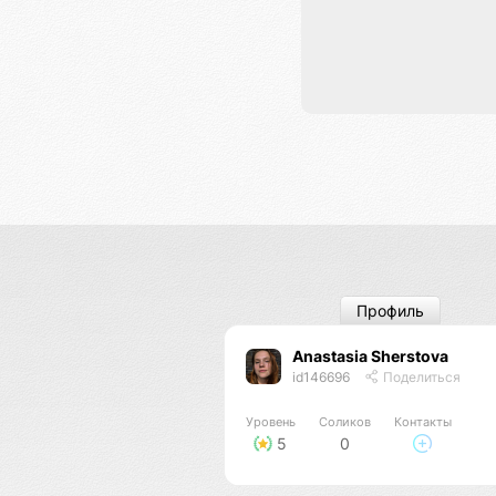
Профиль
Anastasia Sherstova
id146696
Поделиться
Уровень
Соликов
Контакты
5
0