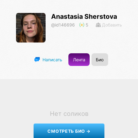
Anastasia Sherstova
@id146696
5
Добавить
Лента
Био
Написать
Нет соликов
СМОТРЕТЬ БИО →