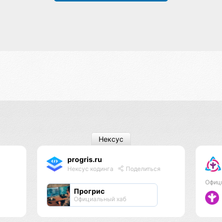
Нексус
progris.ru
Нексус кодинга
Поделиться
Офиц
Прогрис
Официальный хаб