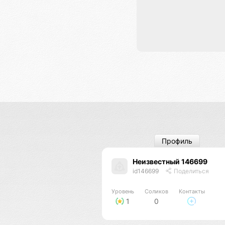
Профиль
Неизвестный 146699
id146699
Поделиться
Уровень
Соликов
Контакты
1
0