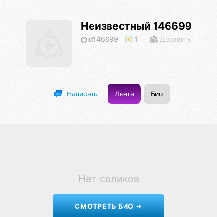
Неизвестный 146699
@id146699
1
Добавить
Лента
Био
Написать
Нет соликов
СМОТРЕТЬ БИО →