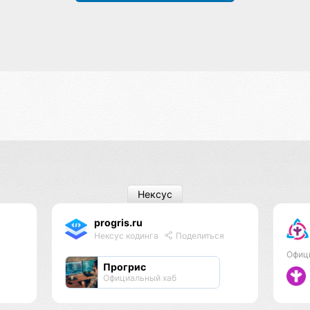
Нексус
progris.ru
Нексус кодинга
Поделиться
Офиц
Прогрис
Официальный хаб