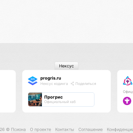
Нексус
progris.ru
Нексус кодинга
Поделиться
Офиц
Прогрис
Официальный хаб
026 ©
Псиона
О проекте
Контакты
Соглашение
Конфиденци