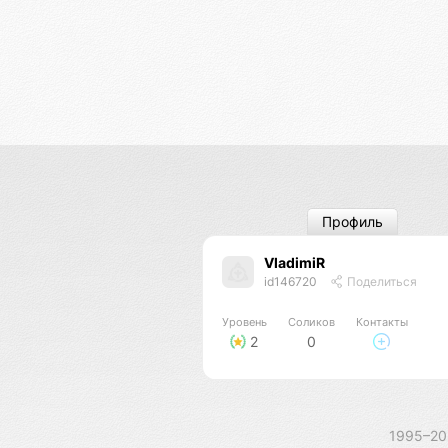
Профиль
VladimiR
id146720
Поделиться
Уровень
Соликов
Контакты
2
0
1995–2