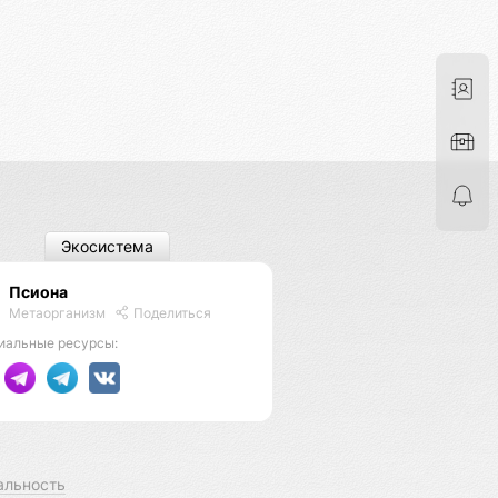
Экосистема
Псиона
Метаорганизм
Поделиться
иальные ресурсы:
альность