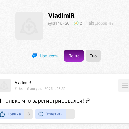
VladimiR
@id146720
2
Добавить
Лента
Био
Написать
VladimiR
#164
9 августа 2025 в 23:52
Я только что зарегистрировался! 🎉
Нравка
8
Ответить
1