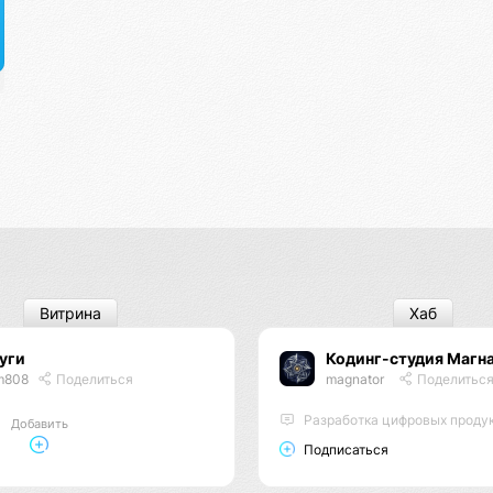
Витрина
Хаб
уги
Кодинг-студия Магн
m808
Поделиться
magnator
Поделитьс
Разработка цифровых проду
Добавить
Подписаться