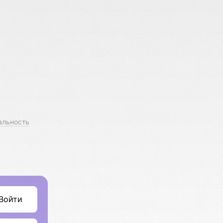
альность
Войти