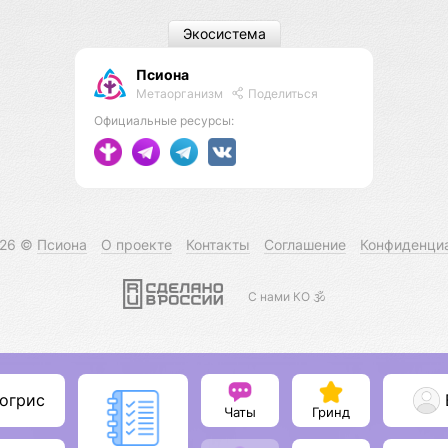
Экосистема
Псиона
Метаорганизм
Поделиться
Официальные ресурсы:
026 ©
Псиона
О проекте
Контакты
Соглашение
Конфиденци
С нами КО 🕉️
огрис
Чаты
Гринд