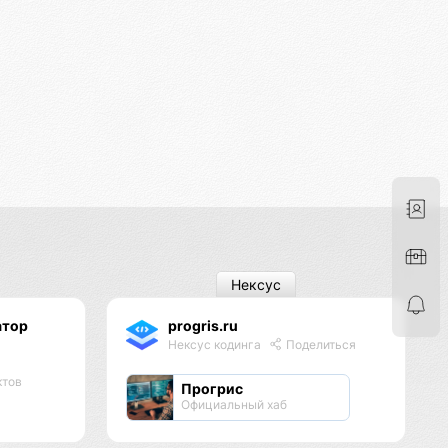
Нексус
атор
progris.ru
я
Нексус кодинга
Поделиться
ктов
Прогрис
Официальный хаб