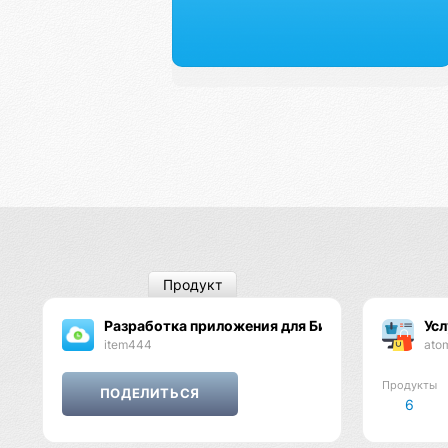
Продукт
Разработка приложения для Битрикс24
Усл
item444
ato
Продукты
6