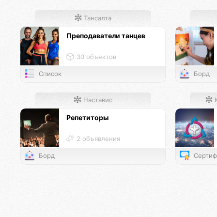
Тансалта
Преподаватели танцев
30 объектов
Список
Борд
Наставис
К
Репетиторы
2 объявления
Борд
Сертиф