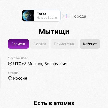
Геоса
Города
Нексус Земли
Мытищи
Элемент
Солики
Применения
Кабинет
Часовой пояс:
UTC+3 Москва, Белоруссия
Страна:
Россия
Есть в атомах