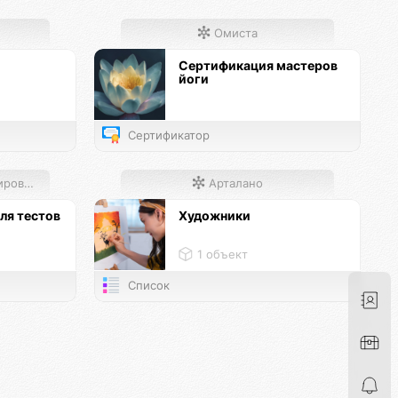
Омиста
Сертификация мастеров
йоги
Сертификатор
 хабов
Арталано
ля тестов
Художники
1 объект
Список