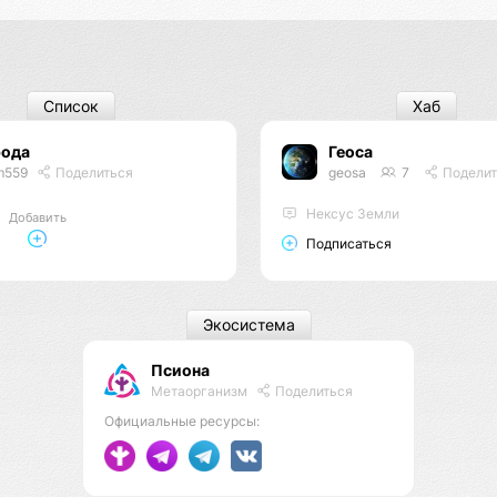
Список
Хаб
рода
Геоса
m559
Поделиться
geosa
7
Поделит
Нексус Земли
Добавить
Подписаться
Экосистема
Псиона
Метаорганизм
Поделиться
Официальные ресурсы: