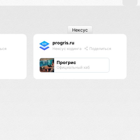
Нексус
progris.ru
ься
Нексус кодинга
Поделиться
Прогрис
Официальный хаб