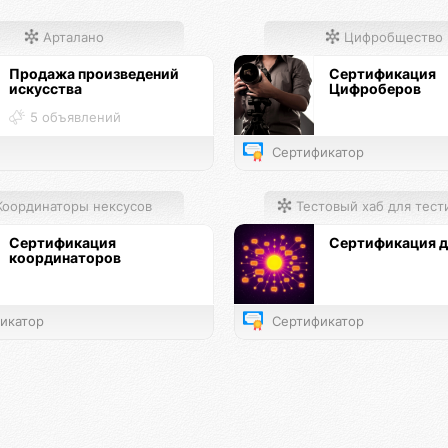
Арталано
Цифробщество
Продажа произведений
Сертификация
искусства
Цифроберов
5 объявлений
Сертификатор
оординаторы нексусов
Тестовый хаб для тестирования
Сертификация
Сертификация д
координаторов
икатор
Сертификатор