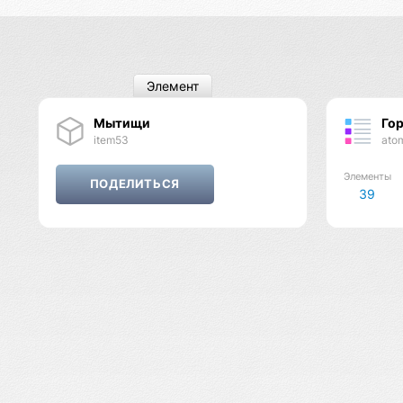
Элемент
Мытищи
Го
item53
ato
Элементы
39