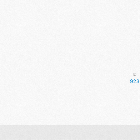
ID
923