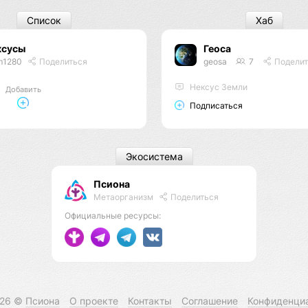
Список
Хаб
ксусы
Геоса
m1280
Поделиться
geosa
7
Поделит
Нексус Земли
Добавить
Подписаться
Экосистема
Псиона
Метаорганизм
Поделиться
Официальные ресурсы:
026 ©
Псиона
О проекте
Контакты
Соглашение
Конфиденци