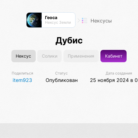
Геоса
Нексусы
Нексус Земли
Дубис
Нексус
Солики
Применения
Кабинет
Поделиться
Статус
Дата создания
item923
Опубликован
25 ноября 2024 в 0