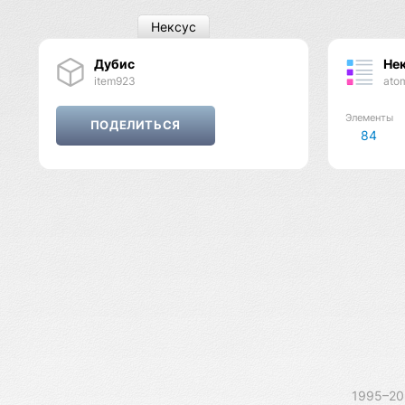
Нексус
Дубис
Не
item923
ato
Элементы
84
1995–2