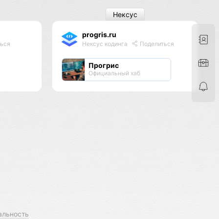
Нексус
progris.ru
ься
Нексус кодинга
Поделиться
Прогрис
Официальный хаб
альность