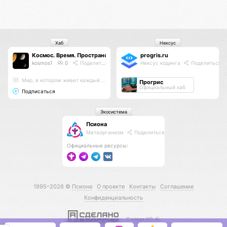
Хаб
Нексус
Космос. Время. Пространство.
progris.ru
kosmos1
0
Поделиться
Нексус кодинга
Поделиться
Мир, в котором живет каждый из нас
Прогрис
Официальный хаб
Подписаться
Экосистема
Псиона
Метаорганизм
Поделиться
Официальные ресурсы:
1995–2026 ©
Псиона
О проекте
Контакты
Соглашение
Конфиденциальность
С нами КО 🕉️