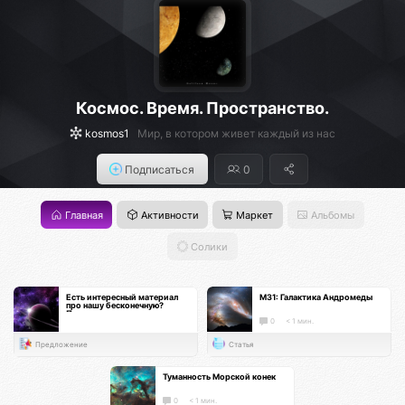
Космос. Время. Пространство.
kosmos1
Мир, в котором живет каждый из нас
Подписаться
0
Главная
Активности
Маркет
Альбомы
Солики
Есть интересный материал
М31: Галактика Андромеды
про нашу бесконечную?
Поделись с нами, а вселенная
восстановит баланс :)
0
< 1 мин.
Предложение
Статья
Туманность Морской конек
0
< 1 мин.