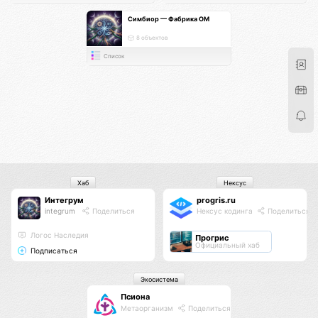
Симбиор — Фабрика ОМ
8 объектов
Список
Хаб
Нексус
Интегрум
progris.ru
integrum
Поделиться
Нексус кодинга
Поделиться
Логос Наследия
Прогрис
Официальный хаб
Подписаться
Экосистема
Псиона
Метаорганизм
Поделиться