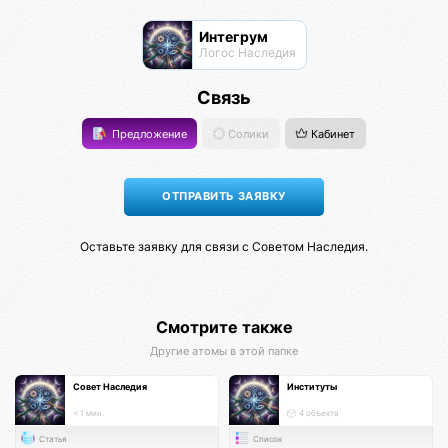
Интегрум
Логос Наследия
Связь
Предложение
Солики
Кабинет
Оставьте заявку для связи с Советом Наследия.
Смотрите также
Другие атомы в этой папке
Совет Наследия
Институты
< 1 мин.
4 объекта
Статья
Список