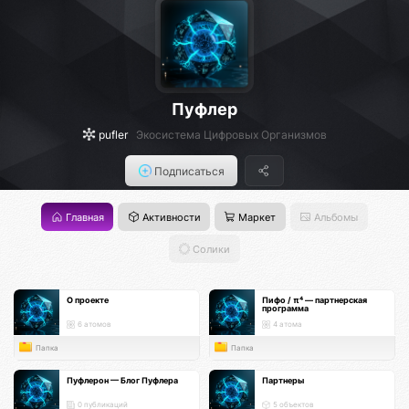
Пуфлер
pufler
Экосистема Цифровых Организмов
Подписаться
Главная
Активности
Маркет
Альбомы
Солики
О проекте
Пифо / π⁴ — партнерская
программа
6 атомов
4 атома
Папка
Папка
Пуфлерон — Блог Пуфлера
Партнеры
0 публикаций
5 объектов