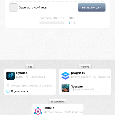
Зарегистрируйтесь
РЕГИСТРАЦИЯ
Прогресс: 0%
0 / 1
Шаг
1
/ 15
Хаб
Нексус
Пуфлер
progris.ru
pufler
Поделиться
Нексус кодинга
Поделиться
Экосистема Цифровых Организмов
Прогрис
Официальный хаб
Подписаться
Экосистема
Псиона
Метаорганизм
Поделиться