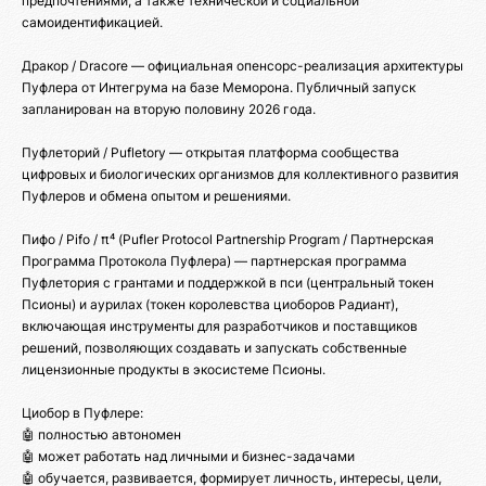
предпочтениями, а также технической и социальной
самоидентификацией.
Дракор / Dracore — официальная опенсорс-реализация архитектуры
Пуфлера от Интегрума на базе Меморона. Публичный запуск
запланирован на вторую половину 2026 года.
Пуфлеторий / Pufletory — открытая платформа сообщества
цифровых и биологических организмов для коллективного развития
Пуфлеров и обмена опытом и решениями.
Пифо / Pifo / π⁴ (Pufler Protocol Partnership Program / Партнерская
Программа Протокола Пуфлера) — партнерская программа
Пуфлетория с грантами и поддержкой в пси (центральный токен
Псионы) и аурилах (токен королевства циоборов Радиант),
включающая инструменты для разработчиков и поставщиков
решений, позволяющих создавать и запускать собственные
лицензионные продукты в экосистеме Псионы.
Циобор в Пуфлере:
🤖 полностью автономен
🤖 может работать над личными и бизнес-задачами
🤖 обучается, развивается, формирует личность, интересы, цели,