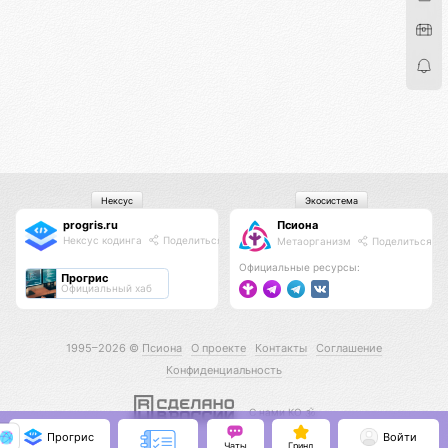
Нексус
Экосистема
progris.ru
Псиона
Нексус кодинга
Поделиться
Метаорганизм
Поделиться
Официальные ресурсы:
Прогрис
Официальный хаб
1995–2026 ©
Псиона
О проекте
Контакты
Соглашение
Конфиденциальность
С нами КО 🕉️
Прогрис
Войти
Чаты
Гринд