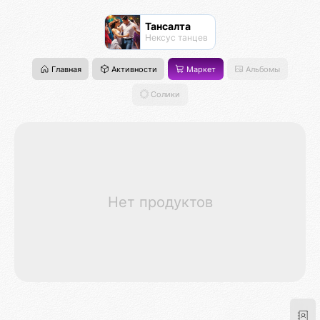
Тансалта
Нексус танцев
Главная
Активности
Маркет
Альбомы
Солики
Нет продуктов