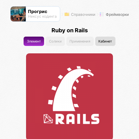
Прогрис
Справочники
Фреймворки
Нексус кодинга
Ruby on Rails
Элемент
Солики
Применения
Кабинет