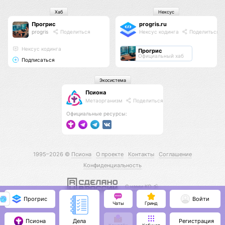
Хаб
Нексус
Прогрис
progris.ru
progris
Поделиться
Нексус кодинга
Поделиться
Нексус кодинга
Прогрис
Официальный хаб
Подписаться
Экосистема
Псиона
Метаорганизм
Поделиться
Официальные ресурсы:
1995–2026 ©
Псиона
О проекте
Контакты
Соглашение
Конфиденциальность
С нами КО 🕉️
Прогрис
Войти
Чаты
Гринд
Псиона
Регистрация
Дела