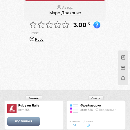
Автор:
Марс Драконис
0
3.00
Стек:
Ruby
Элемент
Список
Ruby on Rails
Фреймворки
item255
atom586
Поделиться
Элементы
Добавить
14