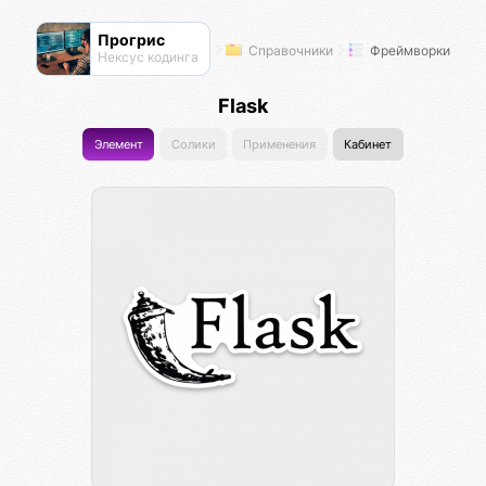
Прогрис
Справочники
Фреймворки
Нексус кодинга
Flask
Элемент
Солики
Применения
Кабинет