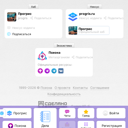
Хаб
Нексус
Прогрис
progris.ru
progris
Поделиться
Нексус кодинга
Поделиться
Нексус кодинга
Прогрис
Официальный хаб
Подписаться
Экосистема
Псиона
Метаорганизм
Поделиться
Официальные ресурсы:
1995–2026 ©
Псиона
О проекте
Контакты
Соглашение
Конфиденциальность
С нами КО 🕉️
Прогрис
Войти
Чаты
Гринд
Псиона
Регистрация
Дела