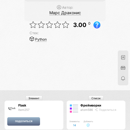
Автор:
Марс Драконис
0
3.00
Стек:
Python
Элемент
Список
Flask
Фреймворки
item257
atom586
Поделиться
Элементы
Добавить
14