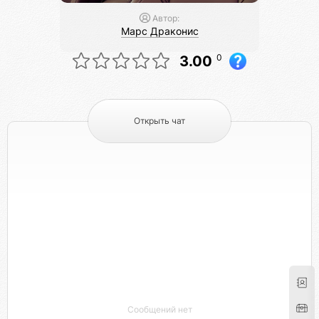
Автор:
Марс Драконис
0
3.00
Открыть чат
Сообщений нет