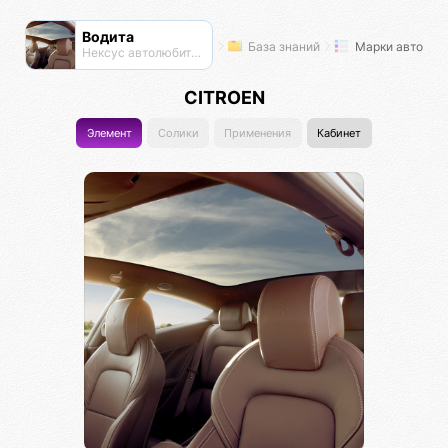
Водита
База знаний
Марки авто
Нексус автолюбителей
CITROEN
Элемент
Солики
Применения
Кабинет