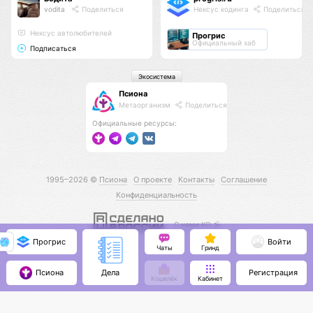
vodita
Поделиться
Нексус кодинга
Поделиться
Нексус автолюбителей
Прогрис
Официальный хаб
Подписаться
Экосистема
Псиона
Метаорганизм
Поделиться
Официальные ресурсы:
1995–2026 ©
Псиона
О проекте
Контакты
Соглашение
Конфиденциальность
С нами КО 🕉️
Прогрис
Войти
Чаты
Гринд
Псиона
Регистрация
Дела
Кошелёк
Кабинет