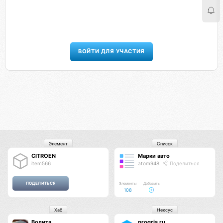
ВОЙТИ ДЛЯ УЧАСТИЯ
Элемент
Список
CITROEN
Марки авто
item566
atom948
Поделиться
Элементы
Добавить
108
Хаб
Нексус
Водита
progris.ru