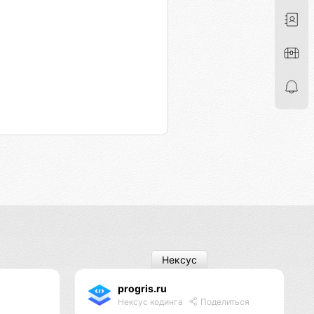
Нексус
progris.ru
Нексус кодинга
Поделиться