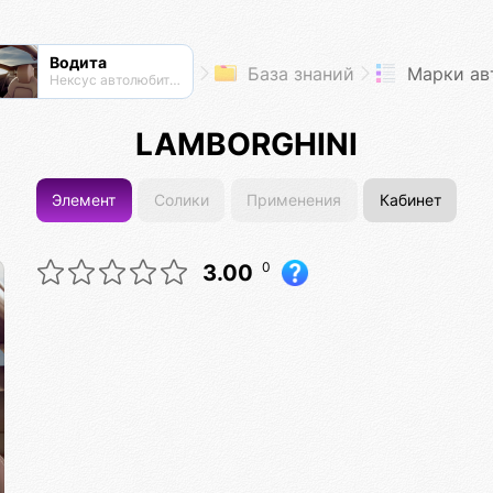
Водита
База знаний
Марки ав
Нексус автолюбителей
LAMBORGHINI
Элемент
Солики
Применения
Кабинет
0
3.00