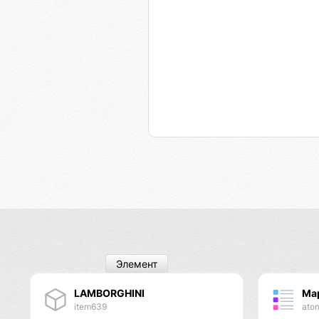
Элемент
LAMBORGHINI
Ма
item639
ato