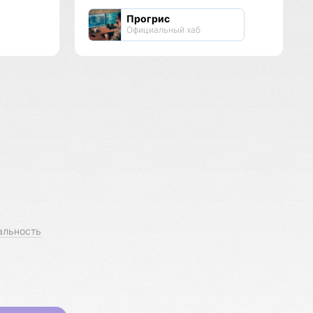
Прогрис
Официальный хаб
альность