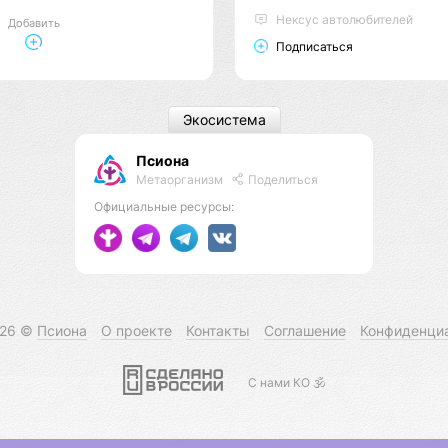
Нексус автолюбителей
Добавить
Подписаться
Экосистема
Псиона
Метаорганизм
Поделиться
Официальные ресурсы:
026 ©
Псиона
О проекте
Контакты
Соглашение
Конфиденци
С нами КО 🕉️