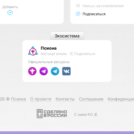
Нексус автолюбителей
Добавить
Подписаться
Экосистема
Псиона
Метаорганизм
Поделиться
Официальные ресурсы:
026 ©
Псиона
О проекте
Контакты
Соглашение
Конфиденци
С нами КО 🕉️