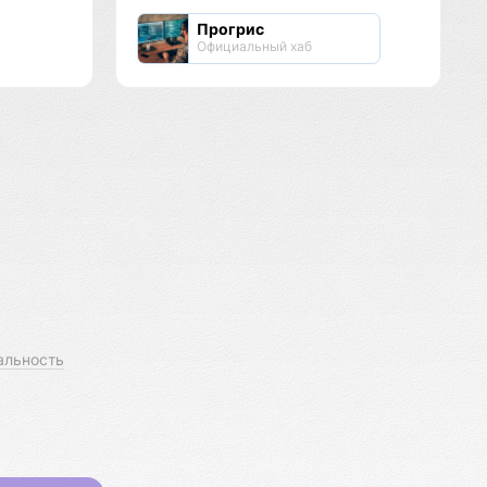
Прогрис
Официальный хаб
альность