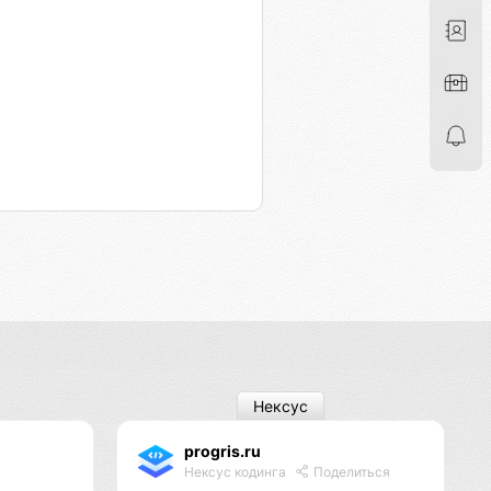
Нексус
progris.ru
Нексус кодинга
Поделиться