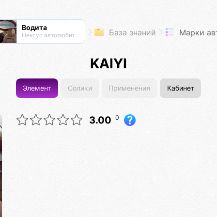
Водита
База знаний
Марки ав
Нексус автолюбителей
KAIYI
Элемент
Солики
Применения
Кабинет
0
3.00