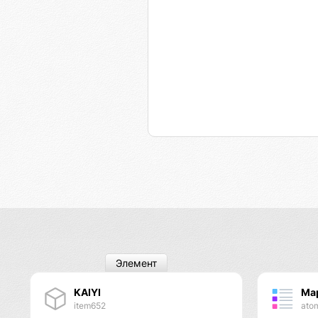
Элемент
KAIYI
Ма
item652
ato