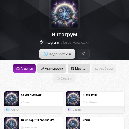
Интегрум
integrum
Логос Наследия
Подписаться
Главная
Активности
Маркет
Альбомы
Солики
Совет Наследия
Институты
< 1 мин.
4 объекта
Статья
Список
Симбиор — Фабрика ОМ
Связь
8 объектов