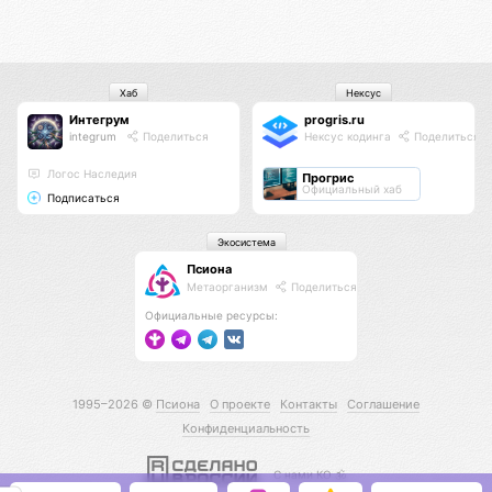
Хаб
Нексус
Интегрум
progris.ru
integrum
Поделиться
Нексус кодинга
Поделиться
Логос Наследия
Прогрис
Официальный хаб
Подписаться
Экосистема
Псиона
Метаорганизм
Поделиться
Официальные ресурсы:
1995–2026 ©
Псиона
О проекте
Контакты
Соглашение
Конфиденциальность
С нами КО 🕉️