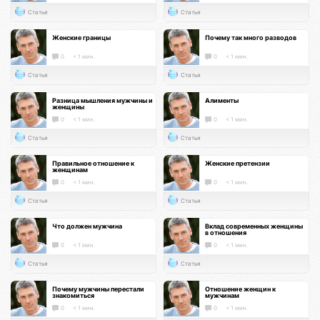
Статья
Статья
Женские границы
Почему так много разводов
0
< 1 мин.
0
< 1 мин.
Статья
Статья
Разница мышления мужчины и
Алименты
женщины
0
< 1 мин.
0
< 1 мин.
Статья
Статья
Правильное отношение к
Женские претензии
женщинам
0
< 1 мин.
0
< 1 мин.
Статья
Статья
Что должен мужчина
Вклад современных женщины
в отношения
0
< 1 мин.
0
< 1 мин.
Статья
Статья
Почему мужчины перестали
Отношение женщин к
знакомиться
мужчинам
0
< 1 мин.
0
< 1 мин.