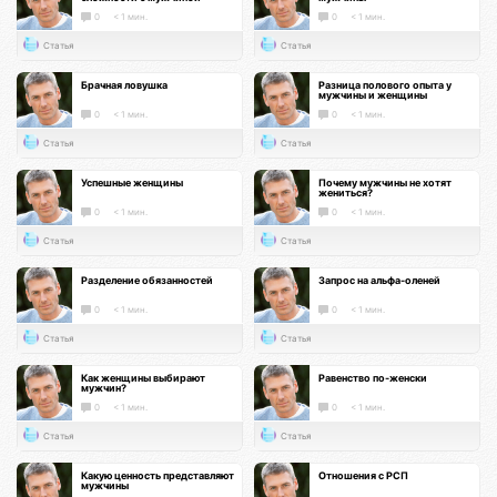
0
< 1 мин.
0
< 1 мин.
Статья
Статья
Брачная ловушка
Разница полового опыта у
мужчины и женщины
0
< 1 мин.
0
< 1 мин.
Статья
Статья
Успешные женщины
Почему мужчины не хотят
жениться?
0
< 1 мин.
0
< 1 мин.
Статья
Статья
Разделение обязанностей
Запрос на альфа-оленей
0
< 1 мин.
0
< 1 мин.
Статья
Статья
Как женщины выбирают
Равенство по-женски
мужчин?
0
< 1 мин.
0
< 1 мин.
Статья
Статья
Какую ценность представляют
Отношения с РСП
мужчины