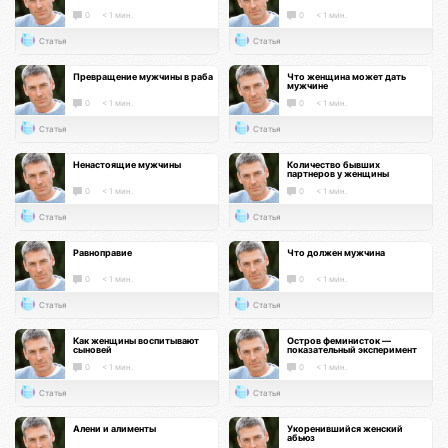
0
< 1 мин.
0
< 1 мин.
Статья
Статья
Превращение мужчины в раба
Что женщина может дать
мужчине
0
< 1 мин.
0
< 1 мин.
Статья
Статья
Ненастоящие мужчины
Количество бывших
партнеров у женщины
0
< 1 мин.
0
< 1 мин.
Статья
Статья
Равноправие
Что должен мужчина
0
< 1 мин.
0
< 1 мин.
Статья
Статья
Как женщины воспитывают
Остров феминисток —
сыновей
показательный эксперимент
0
< 1 мин.
0
< 1 мин.
Статья
Статья
Алени и алименты
Укоренившийся женский
абьюз