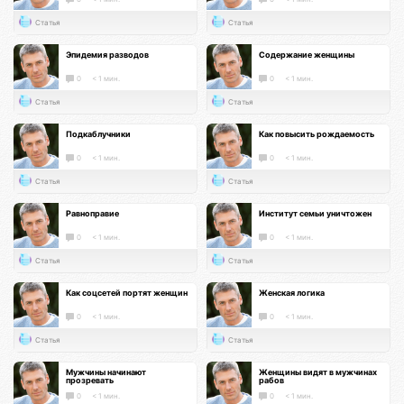
Статья
Статья
Эпидемия разводов
Содержание женщины
0
< 1 мин.
0
< 1 мин.
Статья
Статья
Подкаблучники
Как повысить рождаемость
0
< 1 мин.
0
< 1 мин.
Статья
Статья
Равноправие
Институт семьи уничтожен
0
< 1 мин.
0
< 1 мин.
Статья
Статья
Как соцсетей портят женщин
Женская логика
0
< 1 мин.
0
< 1 мин.
Статья
Статья
Мужчины начинают
Женщины видят в мужчинах
прозревать
рабов
0
< 1 мин.
0
< 1 мин.