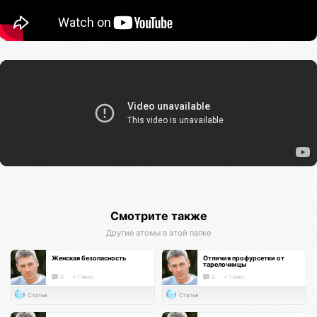
Смотрите также
Другие атомы в этой папке
Женская безопасность
Отличия профурсетки от
тарелочницы
0
< 1 мин.
0
< 1 мин.
Статья
Статья