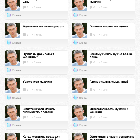
цену
мужчин
0
< 1 мин.
0
< 1 мин.
Статья
Статья
Мужская и женская верность
Опытные в сексе женщины
0
< 1 мин.
0
< 1 мин.
Статья
Статья
Нужно ли добиваться
Всем мужчинам нужно только
женщину?
одно?
0
< 1 мин.
0
< 1 мин.
Статья
Статья
Уважение к мужчине
Где нормальные мужчины?
0
< 1 мин.
0
< 1 мин.
Статья
Статья
В Китае начали менять
Ответственность мужчин и
антимужские законы
женщин
0
< 1 мин.
0
< 1 мин.
Статья
Статья
Когда женщина проходит
Оформление квартиры на мать
сложности с мужчиной
мужчины