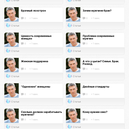
Статья
Статья
Брачный лохотрон
Зачем мужчине брак?
0
< 1 мин.
0
< 1 мин.
Статья
Статья
Ценность современных
Проблема современных
женщин
мужчин
0
< 1 мин.
0
< 1 мин.
Статья
Статья
Женская поддержка
А что у цыган? Семья. Брак.
Развод.
0
< 1 мин.
0
< 1 мин.
Статья
Статья
"Одинокие" женщины
Двойные стандарты
0
< 1 мин.
0
< 1 мин.
Статья
Статья
Сколько должен зарабатывать
Кому нужнее секс?
мужчина?
0
< 1 мин.
0
< 1 мин.
Статья
Статья