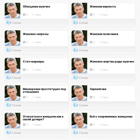
Обесценка мужчин
Женская верность
0
< 1 мин.
0
< 1 мин.
Статья
Статья
Женские запросы
Женская полигамия
0
< 1 мин.
0
< 1 мин.
Статья
Статья
Стоп-маркеры
Женские жертвы ради мужчин
0
< 1 мин.
0
< 1 мин.
Статья
Статья
Маскировка проституции под
Зеркалочка
отношения
0
< 1 мин.
0
< 1 мин.
Статья
Статья
Относиться к женщине как к
Всё о современных женщинах
своей дочери?
0
< 1 мин.
0
< 1 мин.
Статья
Статья