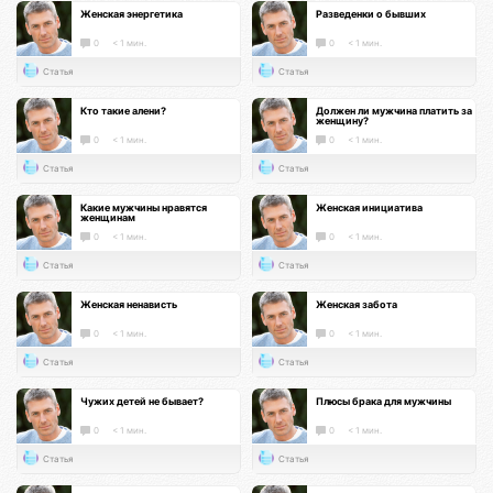
Женская энергетика
Разведенки о бывших
0
< 1 мин.
0
< 1 мин.
Статья
Статья
Кто такие алени?
Должен ли мужчина платить за
женщину?
0
< 1 мин.
0
< 1 мин.
Статья
Статья
Какие мужчины нравятся
Женская инициатива
женщинам
0
< 1 мин.
0
< 1 мин.
Статья
Статья
Женская ненависть
Женская забота
0
< 1 мин.
0
< 1 мин.
Статья
Статья
Чужих детей не бывает?
Плюсы брака для мужчины
0
< 1 мин.
0
< 1 мин.
Статья
Статья