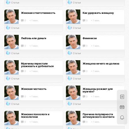
Статья
Статья
Женская ответственность
Как удержать женщину
0
< 1 мин.
0
< 1 мин.
Статья
Статья
Любовь или деньги
Феминизм
0
< 1 мин.
0
< 1 мин.
Статья
Статья
Мужчины перестали
Женщина ничего не должна
ухаживать и добиваться
0
< 1 мин.
0
< 1 мин.
Статья
Статья
Женская честность
Женщины рожают для
мужчин?
0
< 1 мин.
0
< 1 мин.
Статья
Статья
Женские психологи и
Причина популярности
психологини
антимужского контента
0
< 1 мин.
0
< 1 мин.