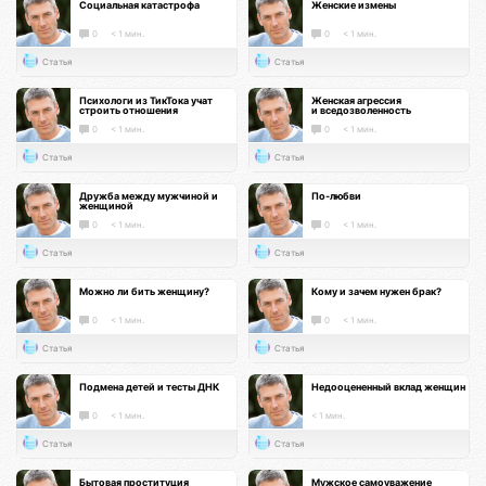
Социальная катастрофа
Женские измены
0
< 1 мин.
0
< 1 мин.
Статья
Статья
Психологи из ТикТока учат
Женская агрессия
строить отношения
и вседозволенность
0
< 1 мин.
0
< 1 мин.
Статья
Статья
Дружба между мужчиной и
По-любви
женщиной
0
< 1 мин.
0
< 1 мин.
Статья
Статья
Можно ли бить женщину?
Кому и зачем нужен брак?
0
< 1 мин.
0
< 1 мин.
Статья
Статья
Подмена детей и тесты ДНК
Недооцененный вклад женщин
0
< 1 мин.
< 1 мин.
Статья
Статья
Бытовая проституция
Мужское самоуважение