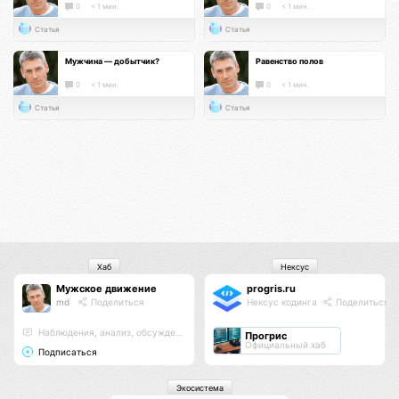
0
< 1 мин.
0
< 1 мин.
Статья
Статья
Мужчина — добытчик?
Равенство полов
0
< 1 мин.
0
< 1 мин.
Статья
Статья
Хаб
Нексус
Мужское движение
progris.ru
md
Поделиться
Нексус кодинга
Поделиться
Наблюдения, анализ, обсуждения
Прогрис
Официальный хаб
Подписаться
Экосистема