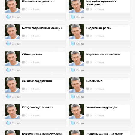
Бесполезные мужчины
Как любят мужчины и
женщины
0
< 1 мин.
0
< 1 мин.
Статья
Статья
Мечты современных женщин
Разделение ролей
0
< 1 мин.
0
< 1 мин.
Статья
Статья
Обмен ролями
Нормальные отношения
0
< 1 мин.
0
< 1 мин.
Статья
Статья
Ленивые содержанки
Бесстыжие
0
< 1 мин.
0
< 1 мин.
Статья
Статья
Когда женщина любит
Женская конкуренция
0
< 1 мин.
0
< 1 мин.
Статья
Статья
Как женщины набивают себе
Жалобы женщин на своих