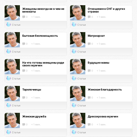
Женщины никогда ни в чем не
Отношения в СНГ и других
виноваты
странах
0
< 1 мин.
0
< 1 мин.
Статья
Статья
Бытовая беспомощность
Матриархат
0
< 1 мин.
0
< 1 мин.
Статья
Статья
На что готовы женщины ради
Будущие мамы
своих мужчин
0
< 1 мин.
0
< 1 мин.
Статья
Статья
Тарелочницы
Женская благодарность
0
< 1 мин.
0
< 1 мин.
Статья
Статья
Женская дружба
Дрессировка мужчин
0
< 1 мин.
0
< 1 мин.
Статья
Статья