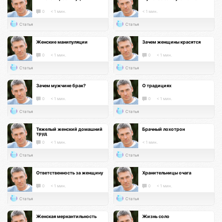
0
< 1 мин.
< 1 мин.
Статья
Статья
Женские манипуляции
Зачем женщины красятся
0
< 1 мин.
0
< 1 мин.
Статья
Статья
Зачем мужчине брак?
О традициях
0
< 1 мин.
0
< 1 мин.
Статья
Статья
Тяжелый женский домашний
Брачный лохотрон
труд
0
< 1 мин.
< 1 мин.
Статья
Статья
Ответственность за женщину
Хранительницы очага
0
< 1 мин.
0
< 1 мин.
Статья
Статья
Женская меркантильность
Жизнь соло