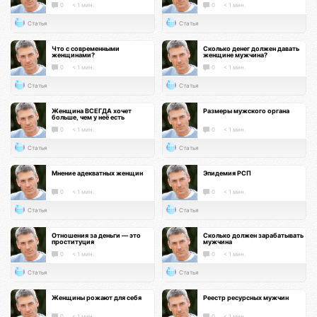
0
< 1 мин.
0
< 1 мин.
Статья
Статья
Что с современными
Сколько денег должен давать
женщинами?
женщине мужчина?
0
< 1 мин.
0
< 1 мин.
Статья
Статья
Женщина ВСЕГДА хочет
Размеры мужского органа
больше, чем у неё есть
0
< 1 мин.
0
< 1 мин.
Статья
Статья
Мнение адекватных женщин
Эпидемия РСП
0
< 1 мин.
0
< 1 мин.
Статья
Статья
Отношения за деньги — это
Сколько должен зарабатывать
проституция
мужчина
0
< 1 мин.
0
< 1 мин.
Статья
Статья
Женщины рожают для себя
Реестр ресурсных мужчин
0
< 1 мин.
0
< 1 мин.