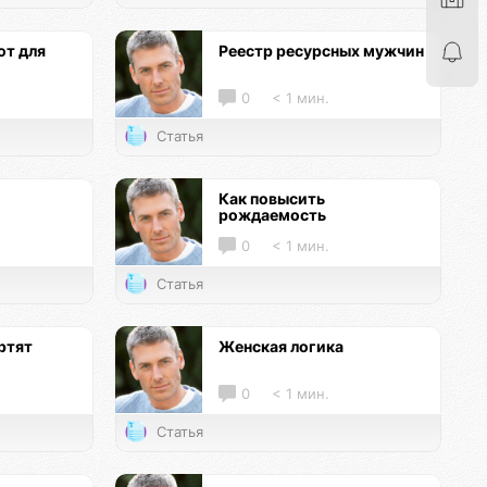
т для
Реестр ресурсных мужчин
0
< 1 мин.
Статья
Как повысить
рождаемость
0
< 1 мин.
Статья
ртят
Женская логика
0
< 1 мин.
Статья