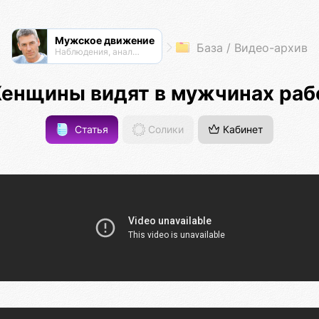
Мужское движение
База / Видео-архив
Наблюдения, анализ, обсуждения
енщины видят в мужчинах раб
Статья
Солики
Кабинет