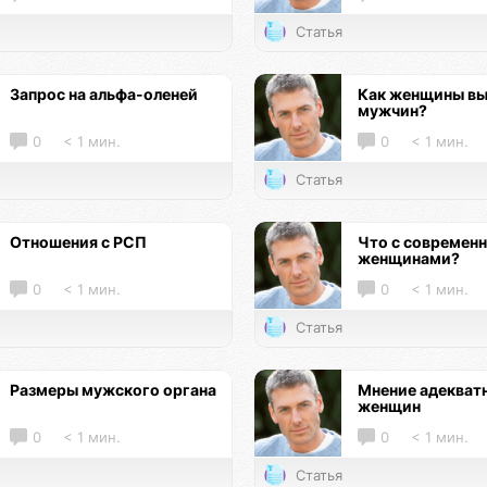
Статья
Запрос на альфа-оленей
Как женщины в
мужчин?
0
< 1 мин.
0
< 1 мин.
Статья
Отношения с РСП
Что с современ
женщинами?
0
< 1 мин.
0
< 1 мин.
Статья
Размеры мужского органа
Мнение адекват
женщин
0
< 1 мин.
0
< 1 мин.
Статья