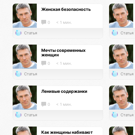
Женская безопасность
0
< 1 мин.
Статья
Статья
Мечты современных
женщин
0
< 1 мин.
Статья
Статья
Ленивые содержанки
0
< 1 мин.
Статья
Статья
Как женщины набивают