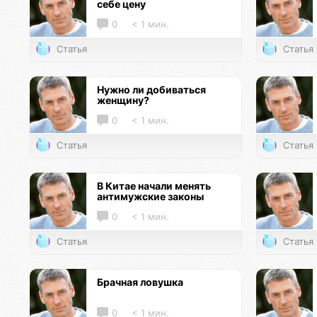
себе цену
0
< 1 мин.
Статья
Статья
Нужно ли добиваться
женщину?
0
< 1 мин.
Статья
Статья
В Китае начали менять
антимужские законы
0
< 1 мин.
Статья
Статья
Брачная ловушка
0
< 1 мин.