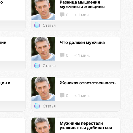
го
Разница мышления
мужчины и женщины
0
< 1 мин.
Статья
зии
Что должен мужчина
0
< 1 мин.
Статья
ин к
Женская ответственность
0
< 1 мин.
Статья
Мужчины перестали
ухаживать и добиваться