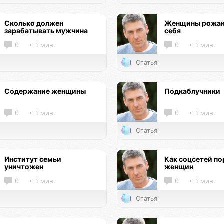
Сколько должен
Женщины рожаю
зарабатывать мужчина
себя
0
< 1 мин.
0
< 1 мин.
Статья
Содержание женщины
Подкаблучники
0
< 1 мин.
0
< 1 мин.
Статья
Институт семьи
Как соцсетей по
уничтожен
женщин
0
< 1 мин.
0
< 1 мин.
Статья