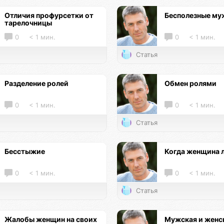
Отличия профурсетки от
Бесполезные м
тарелочницы
0
< 1 мин.
0
< 1 мин.
Статья
Разделение ролей
Обмен ролями
0
< 1 мин.
0
< 1 мин.
Статья
Бесстыжие
Когда женщина 
0
< 1 мин.
0
< 1 мин.
Статья
Жалобы женщин на своих
Мужская и женс