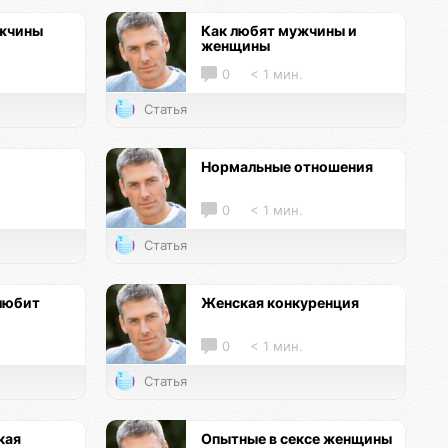
ужчины
Как любят мужчины и
женщины
0
< 1 мин.
Статья
Нормальные отношения
0
< 1 мин.
Статья
любит
Женская конкуренция
0
< 1 мин.
Статья
кая
Опытные в сексе женщины