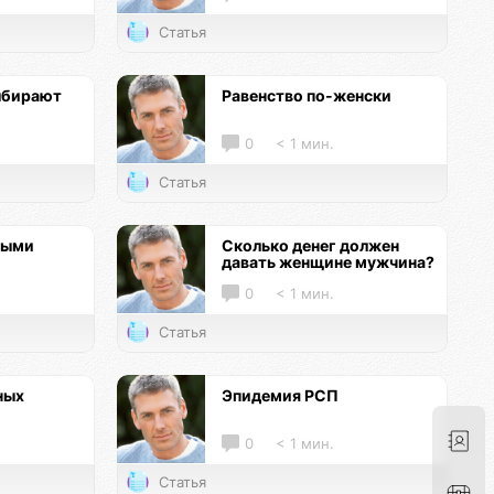
Статья
ыбирают
Равенство по-женски
0
< 1 мин.
Статья
ными
Сколько денег должен
давать женщине мужчина?
0
< 1 мин.
Статья
ных
Эпидемия РСП
0
< 1 мин.
Статья