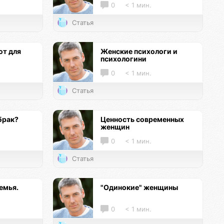
0
< 1 мин.
Статья
т для
Женские психологи и
психологини
0
< 1 мин.
Статья
брак?
Ценность современных
женщин
0
< 1 мин.
Статья
емья.
"Одинокие" женщины
0
< 1 мин.