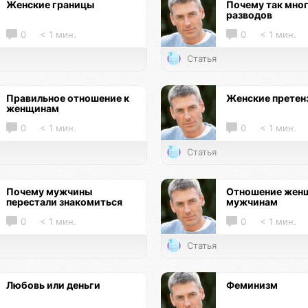
Женские границы
Почему так мно
разводов
0
< 1 мин.
0
< 1 мин.
Статья
Правильное отношение к
Женские претен
женщинам
0
< 1 мин.
0
< 1 мин.
Статья
Почему мужчины
Отношение женщ
перестали знакомиться
мужчинам
0
< 1 мин.
0
< 1 мин.
Статья
Любовь или деньги
Феминизм