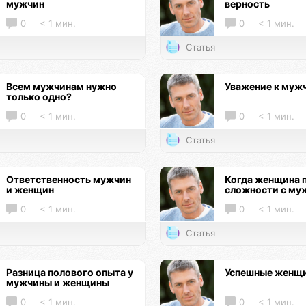
мужчин
верность
0
< 1 мин.
0
< 1 мин.
Статья
Всем мужчинам нужно
Уважение к муж
только одно?
0
< 1 мин.
0
< 1 мин.
Статья
Ответственность мужчин
Когда женщина 
и женщин
сложности с му
0
< 1 мин.
0
< 1 мин.
Статья
Разница полового опыта у
Успешные женщ
мужчины и женщины
0
< 1 мин.
0
< 1 мин.