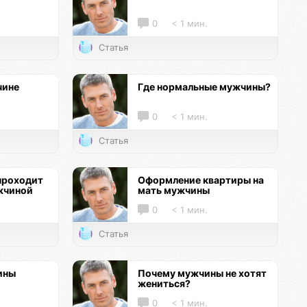
0
< 1 мин.
Статья
чине
Где нормальные мужчины?
0
< 1 мин.
Статья
проходит
Оформление квартиры на
жчиной
мать мужчины
0
< 1 мин.
Статья
ины
Почему мужчины не хотят
жениться?
0
< 1 мин.