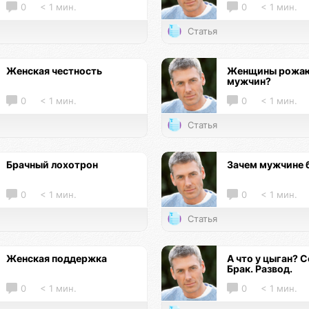
0
< 1 мин.
0
< 1 мин.
Статья
Женская честность
Женщины рожаю
мужчин?
0
< 1 мин.
0
< 1 мин.
Статья
Брачный лохотрон
Зачем мужчине 
0
< 1 мин.
0
< 1 мин.
Статья
Женская поддержка
А что у цыган? С
Брак. Развод.
0
< 1 мин.
0
< 1 мин.