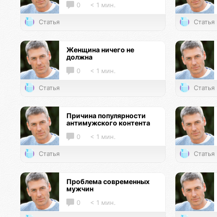
0
< 1 мин.
Статья
Статья
Женщина ничего не
должна
0
< 1 мин.
Статья
Статья
Причина популярности
антимужского контента
0
< 1 мин.
Статья
Статья
Проблема современных
мужчин
0
< 1 мин.