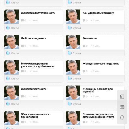
Статья
Статья
Женская ответственность
Как удержать женщину
0
< 1 мин.
0
< 1 мин.
Статья
Статья
Любовь или деньги
Феминизм
0
< 1 мин.
0
< 1 мин.
Статья
Статья
Мужчины перестали
Женщина ничего не должна
ухаживать и добиваться
0
< 1 мин.
0
< 1 мин.
Статья
Статья
Женская честность
Женщины рожают для
мужчин?
0
< 1 мин.
0
< 1 мин.
Статья
Статья
Женские психологи и
Причина популярности
психологини
антимужского контента
0
< 1 мин.
0
< 1 мин.