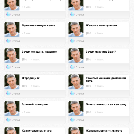
< 1 мин.
0
< 1 мин.
Статья
Статья
Мужское самоуважение
Женские манипуляции
< 1 мин.
0
< 1 мин.
Статья
Статья
Зачем женщины красятся
Зачем мужчине брак?
0
< 1 мин.
0
< 1 мин.
Статья
Статья
О традициях
Тяжелый женский домашний
труд
0
< 1 мин.
0
< 1 мин.
Статья
Статья
Брачный лохотрон
Ответственность за женщину
< 1 мин.
0
< 1 мин.
Статья
Статья
Хранительницы очага
Женская меркантильность