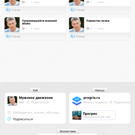
0
< 1 мин.
0
< 1 мин.
Статья
Статья
Укоренившийся женский
Равенство полов
абьюз
0
< 1 мин.
0
< 1 мин.
Статья
Статья
Хаб
Нексус
Мужское движение
progris.ru
md
Поделиться
Нексус кодинга
Поделиться
Наблюдения, анализ, обсуждения
Прогрис
Официальный хаб
Подписаться
Экосистема