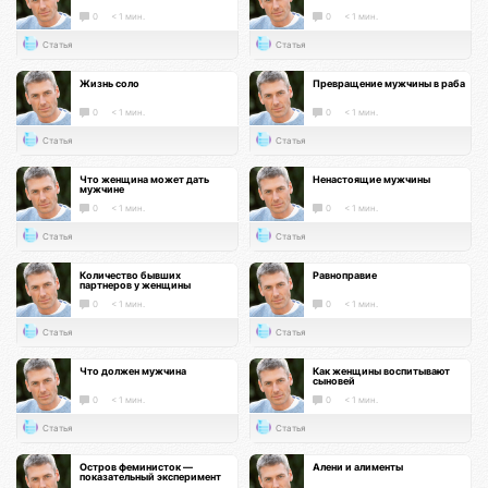
0
< 1 мин.
0
< 1 мин.
Статья
Статья
Жизнь соло
Превращение мужчины в раба
0
< 1 мин.
0
< 1 мин.
Статья
Статья
Что женщина может дать
Ненастоящие мужчины
мужчине
0
< 1 мин.
0
< 1 мин.
Статья
Статья
Количество бывших
Равноправие
партнеров у женщины
0
< 1 мин.
0
< 1 мин.
Статья
Статья
Что должен мужчина
Как женщины воспитывают
сыновей
0
< 1 мин.
0
< 1 мин.
Статья
Статья
Остров феминисток —
Алени и алименты
показательный эксперимент