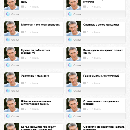
цену
мужчин
0
< 1 мин.
0
< 1 мин.
Статья
Статья
Мужская и женская верность
Опытные в сексе женщины
0
< 1 мин.
0
< 1 мин.
Статья
Статья
Нужно ли добиваться
Всем мужчинам нужно только
женщину?
одно?
0
< 1 мин.
0
< 1 мин.
Статья
Статья
Уважение к мужчине
Где нормальные мужчины?
0
< 1 мин.
0
< 1 мин.
Статья
Статья
В Китае начали менять
Ответственность мужчин и
антимужские законы
женщин
0
< 1 мин.
0
< 1 мин.
Статья
Статья
Когда женщина проходит
Оформление квартиры на мать
сложности с мужчиной
мужчины