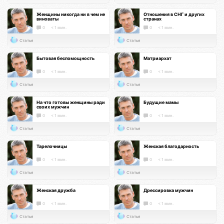
Женщины никогда ни в чем не
Отношения в СНГ и других
виноваты
странах
0
< 1 мин.
0
< 1 мин.
Статья
Статья
Бытовая беспомощность
Матриархат
0
< 1 мин.
0
< 1 мин.
Статья
Статья
На что готовы женщины ради
Будущие мамы
своих мужчин
0
< 1 мин.
0
< 1 мин.
Статья
Статья
Тарелочницы
Женская благодарность
0
< 1 мин.
0
< 1 мин.
Статья
Статья
Женская дружба
Дрессировка мужчин
0
< 1 мин.
0
< 1 мин.
Статья
Статья