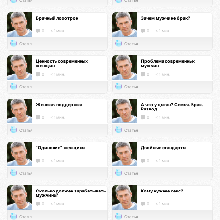
Статья
Статья
Брачный лохотрон
Зачем мужчине брак?
0
< 1 мин.
0
< 1 мин.
Статья
Статья
Ценность современных
Проблема современных
женщин
мужчин
0
< 1 мин.
0
< 1 мин.
Статья
Статья
Женская поддержка
А что у цыган? Семья. Брак.
Развод.
0
< 1 мин.
0
< 1 мин.
Статья
Статья
"Одинокие" женщины
Двойные стандарты
0
< 1 мин.
0
< 1 мин.
Статья
Статья
Сколько должен зарабатывать
Кому нужнее секс?
мужчина?
0
< 1 мин.
0
< 1 мин.
Статья
Статья