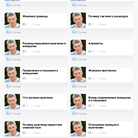
Статья
Статья
Женские границы
Почему так много разводов
0
< 1 мин.
0
< 1 мин.
Статья
Статья
Разница мышления мужчины и
Алименты
женщины
0
< 1 мин.
0
< 1 мин.
Статья
Статья
Правильное отношение к
Женские претензии
женщинам
0
< 1 мин.
0
< 1 мин.
Статья
Статья
Что должен мужчина
Вклад современных женщины
в отношения
0
< 1 мин.
0
< 1 мин.
Статья
Статья
Почему мужчины перестали
Отношение женщин к
знакомиться
мужчинам
0
< 1 мин.
0
< 1 мин.