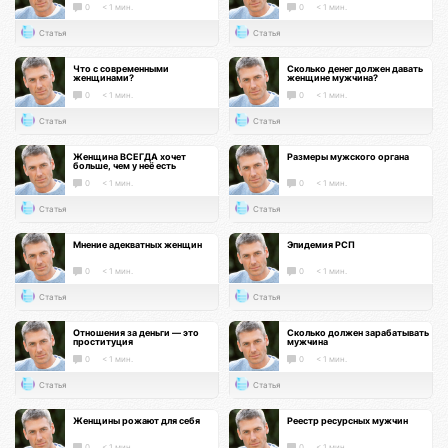
0
< 1 мин.
0
< 1 мин.
Статья
Статья
Что с современными
Сколько денег должен давать
женщинами?
женщине мужчина?
0
< 1 мин.
0
< 1 мин.
Статья
Статья
Женщина ВСЕГДА хочет
Размеры мужского органа
больше, чем у неё есть
0
< 1 мин.
0
< 1 мин.
Статья
Статья
Мнение адекватных женщин
Эпидемия РСП
0
< 1 мин.
0
< 1 мин.
Статья
Статья
Отношения за деньги — это
Сколько должен зарабатывать
проституция
мужчина
0
< 1 мин.
0
< 1 мин.
Статья
Статья
Женщины рожают для себя
Реестр ресурсных мужчин
0
< 1 мин.
0
< 1 мин.