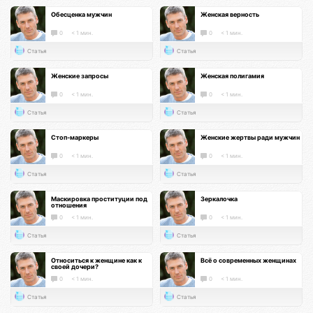
Обесценка мужчин
Женская верность
0
< 1 мин.
0
< 1 мин.
Статья
Статья
Женские запросы
Женская полигамия
0
< 1 мин.
0
< 1 мин.
Статья
Статья
Стоп-маркеры
Женские жертвы ради мужчин
0
< 1 мин.
0
< 1 мин.
Статья
Статья
Маскировка проституции под
Зеркалочка
отношения
0
< 1 мин.
0
< 1 мин.
Статья
Статья
Относиться к женщине как к
Всё о современных женщинах
своей дочери?
0
< 1 мин.
0
< 1 мин.
Статья
Статья