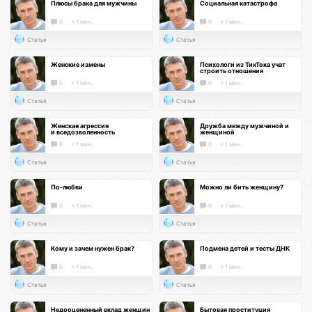
Плюсы брака для мужчины
Социальная катастрофа
0
< 1 мин.
0
< 1 мин.
Статья
Статья
Женские измены
Психологи из ТикТока учат
строить отношения
0
< 1 мин.
0
< 1 мин.
Статья
Статья
Женская агрессия
Дружба между мужчиной и
и вседозволенность
женщиной
0
< 1 мин.
0
< 1 мин.
Статья
Статья
По-любви
Можно ли бить женщину?
0
< 1 мин.
0
< 1 мин.
Статья
Статья
Кому и зачем нужен брак?
Подмена детей и тесты ДНК
0
< 1 мин.
0
< 1 мин.
Статья
Статья
Недооцененный вклад женщин
Бытовая проституция