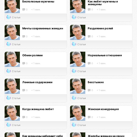
Бесполезные мужчины
Как любят мужчины и
женщины
0
< 1 мин.
0
< 1 мин.
Статья
Статья
Мечты современных женщин
Разделение ролей
0
< 1 мин.
0
< 1 мин.
Статья
Статья
Обмен ролями
Нормальные отношения
0
< 1 мин.
0
< 1 мин.
Статья
Статья
Ленивые содержанки
Бесстыжие
0
< 1 мин.
0
< 1 мин.
Статья
Статья
Когда женщина любит
Женская конкуренция
0
< 1 мин.
0
< 1 мин.
Статья
Статья
Как женщины набивают себе
Жалобы женщин на своих