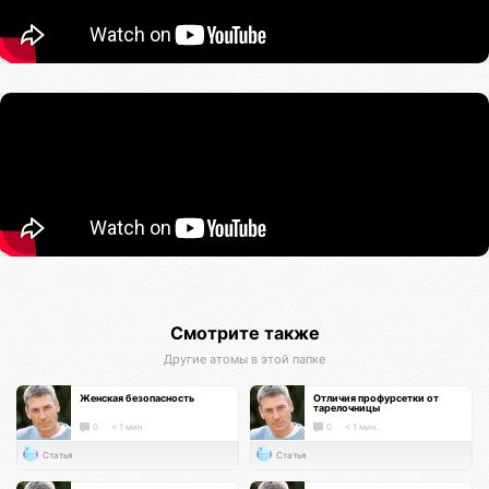
Смотрите также
Другие атомы в этой папке
Женская безопасность
Отличия профурсетки от
тарелочницы
0
< 1 мин.
0
< 1 мин.
Статья
Статья