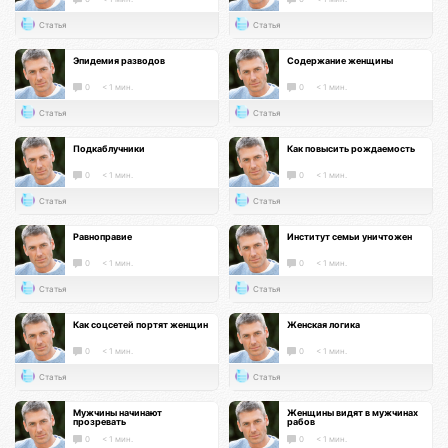
Статья
Статья
Эпидемия разводов
Содержание женщины
0
< 1 мин.
0
< 1 мин.
Статья
Статья
Подкаблучники
Как повысить рождаемость
0
< 1 мин.
0
< 1 мин.
Статья
Статья
Равноправие
Институт семьи уничтожен
0
< 1 мин.
0
< 1 мин.
Статья
Статья
Как соцсетей портят женщин
Женская логика
0
< 1 мин.
0
< 1 мин.
Статья
Статья
Мужчины начинают
Женщины видят в мужчинах
прозревать
рабов
0
< 1 мин.
0
< 1 мин.