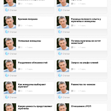
0
< 1 мин.
0
< 1 мин.
Статья
Статья
Брачная ловушка
Разница полового опыта у
мужчины и женщины
0
< 1 мин.
0
< 1 мин.
Статья
Статья
Успешные женщины
Почему мужчины не хотят
жениться?
0
< 1 мин.
0
< 1 мин.
Статья
Статья
Разделение обязанностей
Запрос на альфа-оленей
0
< 1 мин.
0
< 1 мин.
Статья
Статья
Как женщины выбирают
Равенство по-женски
мужчин?
0
< 1 мин.
0
< 1 мин.
Статья
Статья
Какую ценность представляют
Отношения с РСП
мужчины