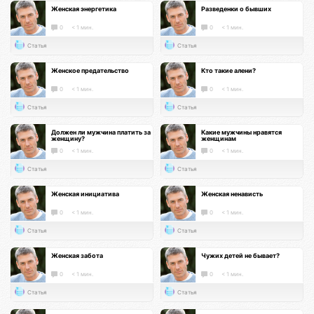
Женская энергетика
Разведенки о бывших
0
< 1 мин.
0
< 1 мин.
Статья
Статья
Женское предательство
Кто такие алени?
0
< 1 мин.
0
< 1 мин.
Статья
Статья
Должен ли мужчина платить за
Какие мужчины нравятся
женщину?
женщинам
0
< 1 мин.
0
< 1 мин.
Статья
Статья
Женская инициатива
Женская ненависть
0
< 1 мин.
0
< 1 мин.
Статья
Статья
Женская забота
Чужих детей не бывает?
0
< 1 мин.
0
< 1 мин.
Статья
Статья