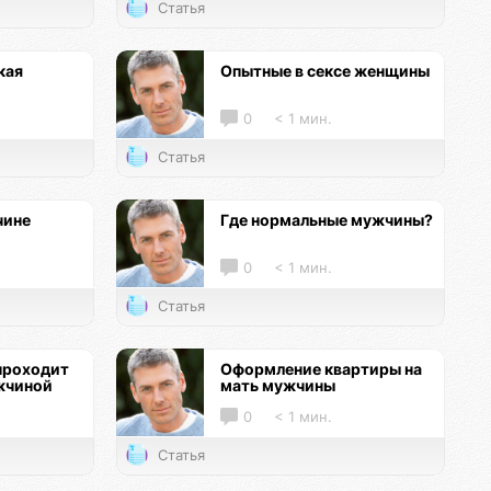
Статья
кая
Опытные в сексе женщины
0
< 1 мин.
Статья
чине
Где нормальные мужчины?
0
< 1 мин.
Статья
проходит
Оформление квартиры на
жчиной
мать мужчины
0
< 1 мин.
Статья