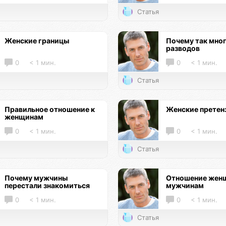
Статья
Женские границы
Почему так мно
разводов
0
< 1 мин.
0
< 1 мин.
Статья
Правильное отношение к
Женские претен
женщинам
0
< 1 мин.
0
< 1 мин.
Статья
Почему мужчины
Отношение женщ
перестали знакомиться
мужчинам
0
< 1 мин.
0
< 1 мин.
Статья