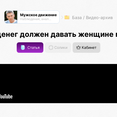
Мужское движение
База / Видео-архив
Наблюдения, анализ, обсуждения
денег должен давать женщине
Статья
Солики
Кабинет