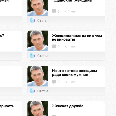
емья.
"Одинокие" женщины
0
< 1 мин.
Статья
кс?
Женщины никогда ни в чем
не виноваты
0
< 1 мин.
Статья
На что готовы женщины
ради своих мужчин
0
< 1 мин.
Статья
арность
Женская дружба