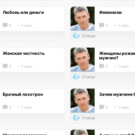
Любовь или деньги
Феминизм
0
< 1 мин.
0
< 1 мин.
Статья
Женская честность
Женщины рожаю
мужчин?
0
< 1 мин.
0
< 1 мин.
Статья
Брачный лохотрон
Зачем мужчине 
0
< 1 мин.
0
< 1 мин.
Статья