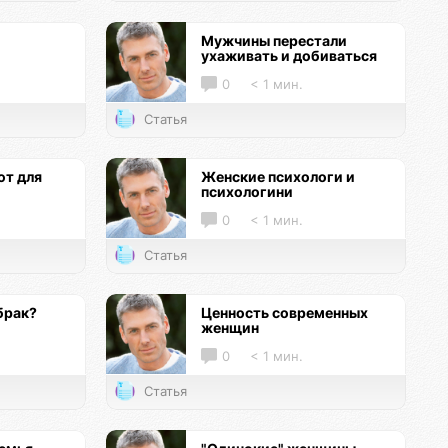
Мужчины перестали
ухаживать и добиваться
0
< 1 мин.
Статья
т для
Женские психологи и
психологини
0
< 1 мин.
Статья
брак?
Ценность современных
женщин
0
< 1 мин.
Статья