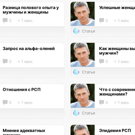
Разница полового опыта у
Успешные женщ
мужчины и женщины
0
< 1 мин.
0
< 1 мин.
Статья
Запрос на альфа-оленей
Как женщины в
мужчин?
0
< 1 мин.
0
< 1 мин.
Статья
Отношения с РСП
Что с современ
женщинами?
0
< 1 мин.
0
< 1 мин.
Статья
Мнение адекватных
Эпидемия РСП
женщин