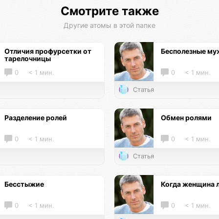
Смотрите также
Другие атомы в этой папке
Отличия профурсетки от
Бесполезные м
тарелочницы
0
< 1 мин.
0
< 1 мин.
Статья
Разделение ролей
Обмен ролями
0
< 1 мин.
0
< 1 мин.
Статья
Бесстыжие
Когда женщина 
0
< 1 мин.
0
< 1 мин.