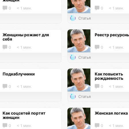
0
< 1 мин.
0
< 1 мин.
Статья
Женщины рожают для
Реестр ресурсн
себя
0
< 1 мин.
0
< 1 мин.
Статья
Подкаблучники
Как повысить
рождаемость
0
< 1 мин.
0
< 1 мин.
Статья
Как соцсетей портят
Женская логика
женщин
0
< 1 мин.
0
< 1 мин.