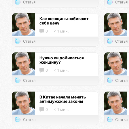
Статья
Статья
Как женщины набивают
себе цену
0
< 1 мин.
Статья
Статья
Нужно ли добиваться
женщину?
0
< 1 мин.
Статья
Статья
В Китае начали менять
антимужские законы
0
< 1 мин.
Статья
Статья