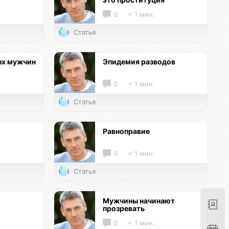
0
< 1 мин.
Статья
ых мужчин
Эпидемия разводов
0
< 1 мин.
Статья
Равноправие
0
< 1 мин.
Статья
Мужчины начинают
прозревать
0
< 1 мин.