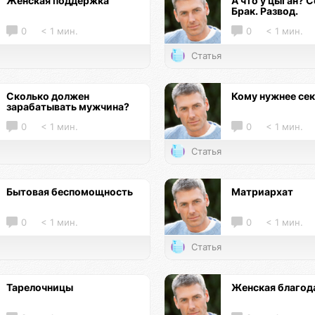
Женская поддержка
А что у цыган? С
Брак. Развод.
0
< 1 мин.
0
< 1 мин.
Статья
Сколько должен
Кому нужнее се
зарабатывать мужчина?
0
< 1 мин.
0
< 1 мин.
Статья
Бытовая беспомощность
Матриархат
0
< 1 мин.
0
< 1 мин.
Статья
Тарелочницы
Женская благод