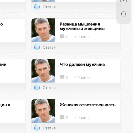
Статья
го
Разница мышления
мужчины и женщины
0
< 1 мин.
Статья
зии
Что должен мужчина
0
< 1 мин.
Статья
ин к
Женская ответственность
0
< 1 мин.
Статья