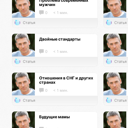
Проблема современных
мужчин
0
< 1 мин.
Статья
Статья
Двойные стандарты
0
< 1 мин.
Статья
Статья
Отношения в СНГ и других
странах
0
< 1 мин.
Статья
Статья
Будущие мамы