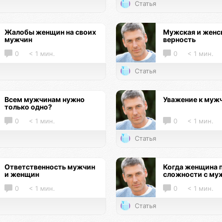
Статья
Жалобы женщин на своих
Мужская и женс
мужчин
верность
0
< 1 мин.
0
< 1 мин.
Статья
Всем мужчинам нужно
Уважение к муж
только одно?
0
< 1 мин.
0
< 1 мин.
Статья
Ответственность мужчин
Когда женщина 
и женщин
сложности с му
0
< 1 мин.
0
< 1 мин.
Статья