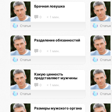
Брачная ловушка
0
< 1 мин.
Статья
Статья
Разделение обязанностей
0
< 1 мин.
Статья
Статья
Какую ценность
представляют мужчины
0
< 1 мин.
Статья
Статья
Размеры мужского органа