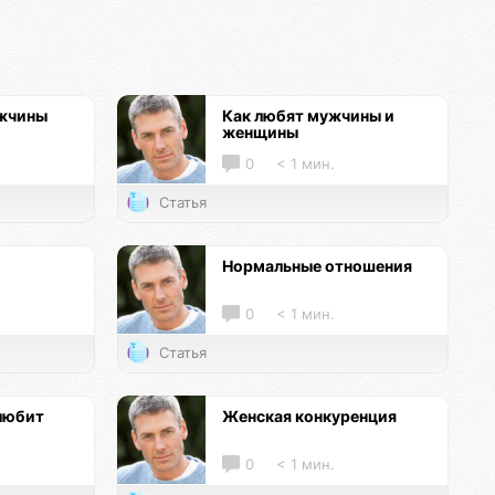
ужчины
Как любят мужчины и
женщины
0
< 1 мин.
Статья
Нормальные отношения
0
< 1 мин.
Статья
любит
Женская конкуренция
0
< 1 мин.