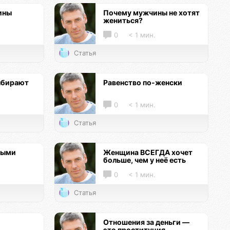
ины
Почему мужчины не хотят
жениться?
0
< 1 мин.
Статья
ыбирают
Равенство по-женски
0
< 1 мин.
Статья
ными
Женщина ВСЕГДА хочет
больше, чем у неё есть
0
< 1 мин.
Статья
Отношения за деньги —
это проституция