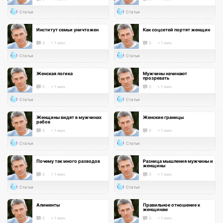
Статья
Статья
Институт семьи уничтожен
Как соцсетей портят женщин
0
< 1 мин.
0
< 1 мин.
Статья
Статья
Женская логика
Мужчины начинают
прозревать
0
< 1 мин.
0
< 1 мин.
Статья
Статья
Женщины видят в мужчинах
Женские границы
рабов
0
< 1 мин.
0
< 1 мин.
Статья
Статья
Почему так много разводов
Разница мышления мужчины и
женщины
0
< 1 мин.
0
< 1 мин.
Статья
Статья
Алименты
Правильное отношение к
женщинам
0
< 1 мин.
0
< 1 мин.