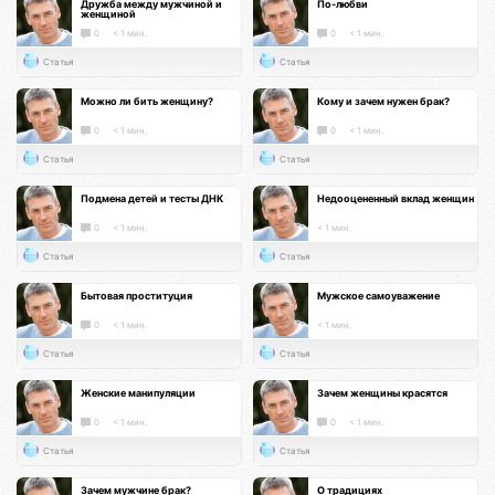
Дружба между мужчиной и
По-любви
женщиной
0
< 1 мин.
0
< 1 мин.
Статья
Статья
Можно ли бить женщину?
Кому и зачем нужен брак?
0
< 1 мин.
0
< 1 мин.
Статья
Статья
Подмена детей и тесты ДНК
Недооцененный вклад женщин
0
< 1 мин.
< 1 мин.
Статья
Статья
Бытовая проституция
Мужское самоуважение
0
< 1 мин.
< 1 мин.
Статья
Статья
Женские манипуляции
Зачем женщины красятся
0
< 1 мин.
0
< 1 мин.
Статья
Статья
Зачем мужчине брак?
О традициях