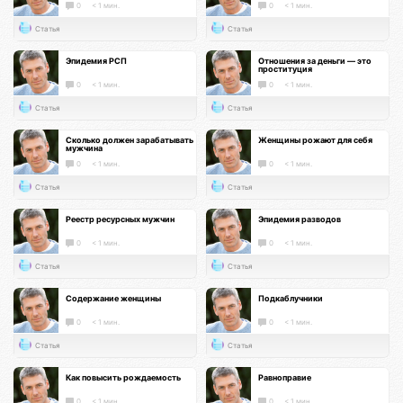
0
< 1 мин.
0
< 1 мин.
Статья
Статья
Эпидемия РСП
Отношения за деньги — это
проституция
0
< 1 мин.
0
< 1 мин.
Статья
Статья
Сколько должен зарабатывать
Женщины рожают для себя
мужчина
0
< 1 мин.
0
< 1 мин.
Статья
Статья
Реестр ресурсных мужчин
Эпидемия разводов
0
< 1 мин.
0
< 1 мин.
Статья
Статья
Содержание женщины
Подкаблучники
0
< 1 мин.
0
< 1 мин.
Статья
Статья
Как повысить рождаемость
Равноправие
0
< 1 мин.
0
< 1 мин.