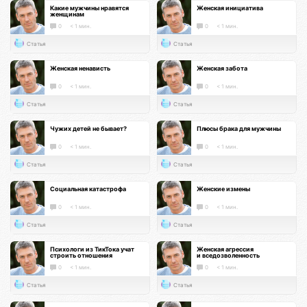
Какие мужчины нравятся
Женская инициатива
женщинам
0
< 1 мин.
0
< 1 мин.
Статья
Статья
Женская ненависть
Женская забота
0
< 1 мин.
0
< 1 мин.
Статья
Статья
Чужих детей не бывает?
Плюсы брака для мужчины
0
< 1 мин.
0
< 1 мин.
Статья
Статья
Социальная катастрофа
Женские измены
0
< 1 мин.
0
< 1 мин.
Статья
Статья
Психологи из ТикТока учат
Женская агрессия
строить отношения
и вседозволенность
0
< 1 мин.
0
< 1 мин.
Статья
Статья