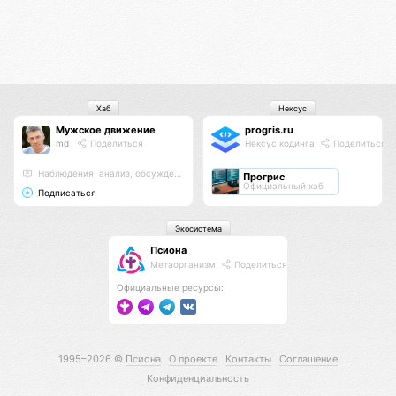
Хаб
Нексус
Мужское движение
progris.ru
md
Поделиться
Нексус кодинга
Поделиться
Наблюдения, анализ, обсуждения
Прогрис
Официальный хаб
Подписаться
Экосистема
Псиона
Метаорганизм
Поделиться
Официальные ресурсы:
1995–2026 ©
Псиона
О проекте
Контакты
Соглашение
Конфиденциальность