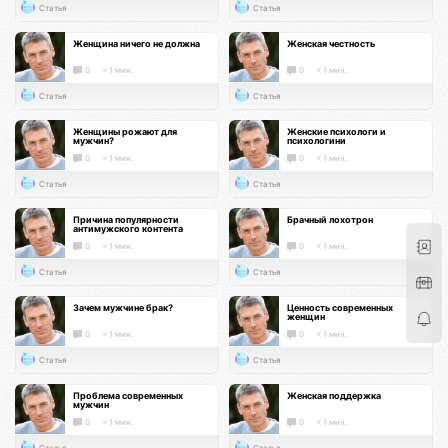
Статья
Статья
Женщина ничего не должна
Женская честность
0
< 1 мин.
0
< 1 мин.
Статья
Статья
Женщины рожают для
Женские психологи и
мужчин?
психологини
0
< 1 мин.
0
< 1 мин.
Статья
Статья
Причина популярности
Брачный лохотрон
антимужского контента
0
< 1 мин.
0
< 1 мин.
Статья
Статья
Зачем мужчине брак?
Ценность современных
женщин
0
< 1 мин.
0
< 1 мин.
Статья
Статья
Проблема современных
Женская поддержка
мужчин
0
< 1 мин.
0
< 1 мин.
Статья
Статья