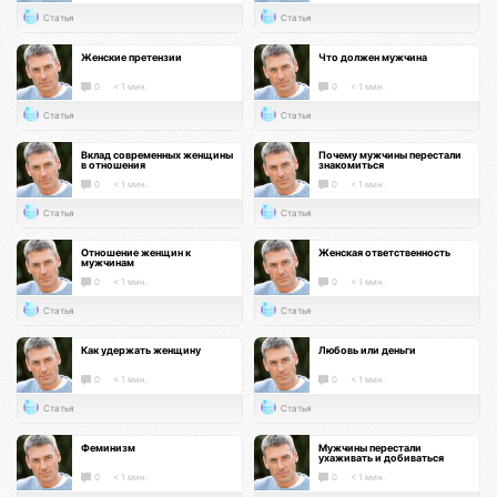
Статья
Статья
Женские претензии
Что должен мужчина
0
< 1 мин.
0
< 1 мин.
Статья
Статья
Вклад современных женщины
Почему мужчины перестали
в отношения
знакомиться
0
< 1 мин.
0
< 1 мин.
Статья
Статья
Отношение женщин к
Женская ответственность
мужчинам
0
< 1 мин.
0
< 1 мин.
Статья
Статья
Как удержать женщину
Любовь или деньги
0
< 1 мин.
0
< 1 мин.
Статья
Статья
Феминизм
Мужчины перестали
ухаживать и добиваться
0
< 1 мин.
0
< 1 мин.