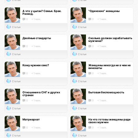
А что у цыган? Семья. Брак.
"Одинокие" женщины
Развод.
0
< 1 мин.
0
< 1 мин.
Статья
Статья
Двойные стандарты
Сколько должен зарабатывать
мужчина?
0
< 1 мин.
0
< 1 мин.
Статья
Статья
Кому нужнее секс?
Женщины никогда ни в чем не
виноваты
0
< 1 мин.
0
< 1 мин.
Статья
Статья
Отношения в СНГ и других
Бытовая беспомощность
странах
0
< 1 мин.
0
< 1 мин.
Статья
Статья
Матриархат
На что готовы женщины ради
своих мужчин
0
< 1 мин.
0
< 1 мин.
Статья
Статья