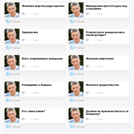
Женские жертвы ради мужчин
Маскировка проституции под
отношения
0
< 1 мин.
0
< 1 мин.
Статья
Статья
Зеркалочка
Относиться к женщине как к
своей дочери?
0
< 1 мин.
0
< 1 мин.
Статья
Статья
Всё о современных женщинах
Женская энергетика
0
< 1 мин.
0
< 1 мин.
Статья
Статья
Разведенки о бывших
Женское предательство
0
< 1 мин.
0
< 1 мин.
Статья
Статья
Кто такие алени?
Должен ли мужчина платить за
женщину?
0
< 1 мин.
0
< 1 мин.
Статья
Статья