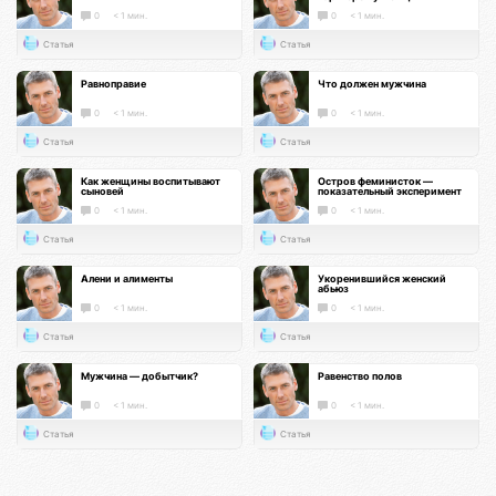
0
< 1 мин.
0
< 1 мин.
Статья
Статья
Равноправие
Что должен мужчина
0
< 1 мин.
0
< 1 мин.
Статья
Статья
Как женщины воспитывают
Остров феминисток —
сыновей
показательный эксперимент
0
< 1 мин.
0
< 1 мин.
Статья
Статья
Алени и алименты
Укоренившийся женский
абьюз
0
< 1 мин.
0
< 1 мин.
Статья
Статья
Мужчина — добытчик?
Равенство полов
0
< 1 мин.
0
< 1 мин.
Статья
Статья