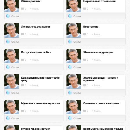
Обмен ролями
Нормальные отношения
0
< 1 мин.
0
< 1 мин.
Статья
Статья
Ленивые содержанки
Бесстыжие
0
< 1 мин.
0
< 1 мин.
Статья
Статья
Когда женщина любит
Женская конкуренция
0
< 1 мин.
0
< 1 мин.
Статья
Статья
Как женщины набивают себе
Жалобы женщин на своих
цену
мужчин
0
< 1 мин.
0
< 1 мин.
Статья
Статья
Мужская и женская верность
Опытные в сексе женщины
0
< 1 мин.
0
< 1 мин.
Статья
Статья
Нужно ли добиваться
Всем мужчинам нужно только