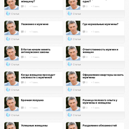
женщину?
одно?
0
< 1 мин.
0
< 1 мин.
Статья
Статья
Уважение к мужчине
Где нормальные мужчины?
0
< 1 мин.
0
< 1 мин.
Статья
Статья
В Китае начали менять
Ответственность мужчин и
антимужские законы
женщин
0
< 1 мин.
0
< 1 мин.
Статья
Статья
Когда женщина проходит
Оформление квартиры на мать
сложности с мужчиной
мужчины
0
< 1 мин.
0
< 1 мин.
Статья
Статья
Брачная ловушка
Разница полового опыта у
мужчины и женщины
0
< 1 мин.
0
< 1 мин.
Статья
Статья
Успешные женщины
Разделение обязанностей