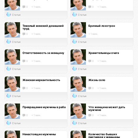
0
< 1 мин.
0
< 1 мин.
Статья
Статья
Тяжелый женский домашний
Брачный лохотрон
труд
0
< 1 мин.
< 1 мин.
Статья
Статья
Ответственность за женщину
Хранительницы очага
0
< 1 мин.
0
< 1 мин.
Статья
Статья
Женская меркантильность
Жизнь соло
0
< 1 мин.
0
< 1 мин.
Статья
Статья
Превращение мужчины в раба
Что женщина может дать
мужчине
0
< 1 мин.
0
< 1 мин.
Статья
Статья
Ненастоящие мужчины
Количество бывших
партнеров у женщины