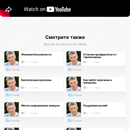
Смотрите также
Другие атомы в этой папке
Женская безопасность
Отличия профурсетки от
тарелочницы
0
< 1 мин.
0
< 1 мин.
Статья
Статья
Бесполезные мужчины
Как любят мужчины и
женщины
0
< 1 мин.
0
< 1 мин.
Статья
Статья
Мечты современных женщин
Разделение ролей
0
< 1 мин.
0
< 1 мин.
Статья
Статья