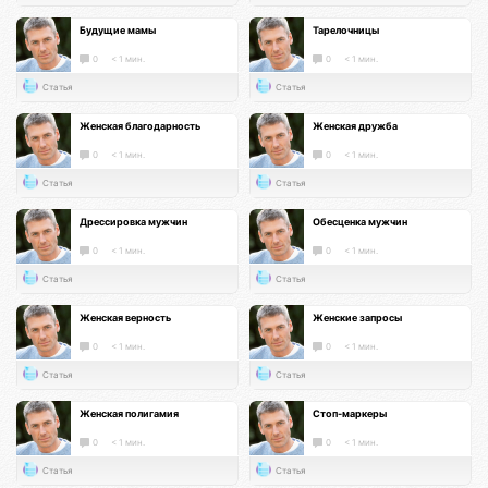
Будущие мамы
Тарелочницы
0
< 1 мин.
0
< 1 мин.
Статья
Статья
Женская благодарность
Женская дружба
0
< 1 мин.
0
< 1 мин.
Статья
Статья
Дрессировка мужчин
Обесценка мужчин
0
< 1 мин.
0
< 1 мин.
Статья
Статья
Женская верность
Женские запросы
0
< 1 мин.
0
< 1 мин.
Статья
Статья
Женская полигамия
Стоп-маркеры
0
< 1 мин.
0
< 1 мин.
Статья
Статья