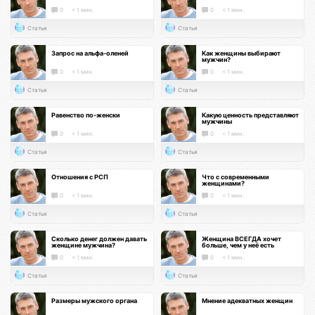
0
< 1 мин.
0
< 1 мин.
Статья
Статья
Запрос на альфа-оленей
Как женщины выбирают
мужчин?
0
< 1 мин.
0
< 1 мин.
Статья
Статья
Равенство по-женски
Какую ценность представляют
мужчины
0
< 1 мин.
0
< 1 мин.
Статья
Статья
Отношения с РСП
Что с современными
женщинами?
0
< 1 мин.
0
< 1 мин.
Статья
Статья
Сколько денег должен давать
Женщина ВСЕГДА хочет
женщине мужчина?
больше, чем у неё есть
0
< 1 мин.
0
< 1 мин.
Статья
Статья
Размеры мужского органа
Мнение адекватных женщин