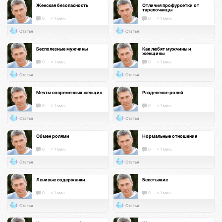
Женская безопасность
Отличия профурсетки от
тарелочницы
0
< 1 мин.
0
< 1 мин.
Статья
Статья
Бесполезные мужчины
Как любят мужчины и
женщины
0
< 1 мин.
0
< 1 мин.
Статья
Статья
Мечты современных женщин
Разделение ролей
0
< 1 мин.
0
< 1 мин.
Статья
Статья
Обмен ролями
Нормальные отношения
0
< 1 мин.
0
< 1 мин.
Статья
Статья
Ленивые содержанки
Бесстыжие
0
< 1 мин.
0
< 1 мин.
Статья
Статья