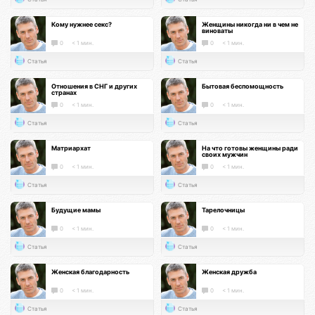
Кому нужнее секс?
Женщины никогда ни в чем не
виноваты
0
< 1 мин.
0
< 1 мин.
Статья
Статья
Отношения в СНГ и других
Бытовая беспомощность
странах
0
< 1 мин.
0
< 1 мин.
Статья
Статья
Матриархат
На что готовы женщины ради
своих мужчин
0
< 1 мин.
0
< 1 мин.
Статья
Статья
Будущие мамы
Тарелочницы
0
< 1 мин.
0
< 1 мин.
Статья
Статья
Женская благодарность
Женская дружба
0
< 1 мин.
0
< 1 мин.
Статья
Статья