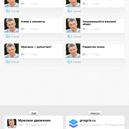
0
< 1 мин.
0
< 1 мин.
Статья
Статья
Алени и алименты
Укоренившийся женский
абьюз
0
< 1 мин.
0
< 1 мин.
Статья
Статья
Мужчина — добытчик?
Равенство полов
0
< 1 мин.
0
< 1 мин.
Статья
Статья
Хаб
Нексус
Мужское движение
progris.ru
md
Поделиться
Нексус кодинга
Поделиться