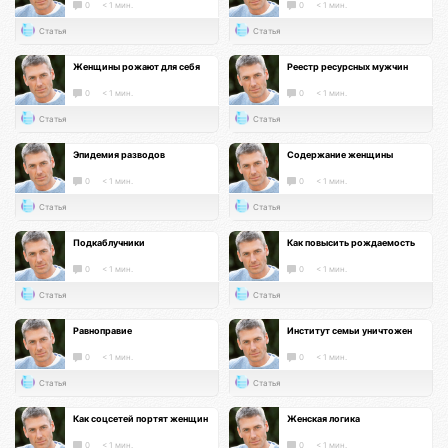
0
< 1 мин.
0
< 1 мин.
Статья
Статья
Женщины рожают для себя
Реестр ресурсных мужчин
0
< 1 мин.
0
< 1 мин.
Статья
Статья
Эпидемия разводов
Содержание женщины
0
< 1 мин.
0
< 1 мин.
Статья
Статья
Подкаблучники
Как повысить рождаемость
0
< 1 мин.
0
< 1 мин.
Статья
Статья
Равноправие
Институт семьи уничтожен
0
< 1 мин.
0
< 1 мин.
Статья
Статья
Как соцсетей портят женщин
Женская логика
0
< 1 мин.
0
< 1 мин.