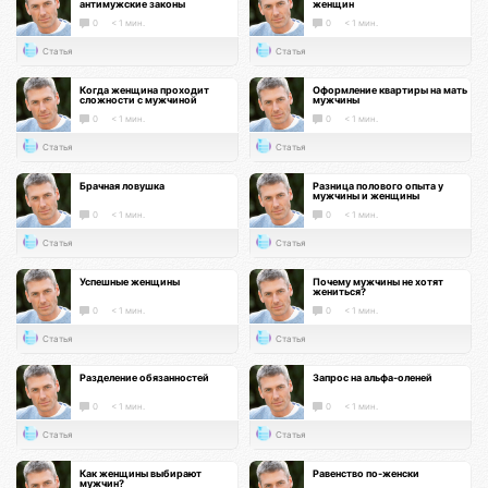
антимужские законы
женщин
0
< 1 мин.
0
< 1 мин.
Статья
Статья
Когда женщина проходит
Оформление квартиры на мать
сложности с мужчиной
мужчины
0
< 1 мин.
0
< 1 мин.
Статья
Статья
Брачная ловушка
Разница полового опыта у
мужчины и женщины
0
< 1 мин.
0
< 1 мин.
Статья
Статья
Успешные женщины
Почему мужчины не хотят
жениться?
0
< 1 мин.
0
< 1 мин.
Статья
Статья
Разделение обязанностей
Запрос на альфа-оленей
0
< 1 мин.
0
< 1 мин.
Статья
Статья
Как женщины выбирают
Равенство по-женски
мужчин?