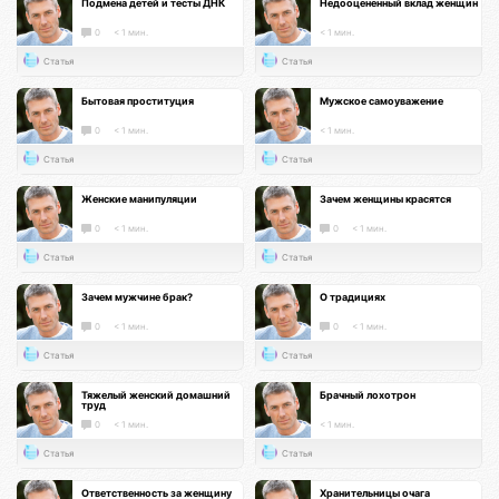
Подмена детей и тесты ДНК
Недооцененный вклад женщин
0
< 1 мин.
< 1 мин.
Статья
Статья
Бытовая проституция
Мужское самоуважение
0
< 1 мин.
< 1 мин.
Статья
Статья
Женские манипуляции
Зачем женщины красятся
0
< 1 мин.
0
< 1 мин.
Статья
Статья
Зачем мужчине брак?
О традициях
0
< 1 мин.
0
< 1 мин.
Статья
Статья
Тяжелый женский домашний
Брачный лохотрон
труд
0
< 1 мин.
< 1 мин.
Статья
Статья
Ответственность за женщину
Хранительницы очага