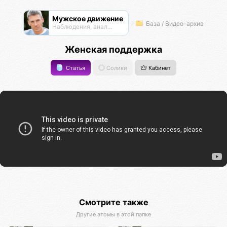
Мужское движение
База / Видео-архив
Наблюдения, анализ, обсуждения
Женская поддержка
Статья
Солики
Кабинет
Смотрите также
Другие атомы в этой папке