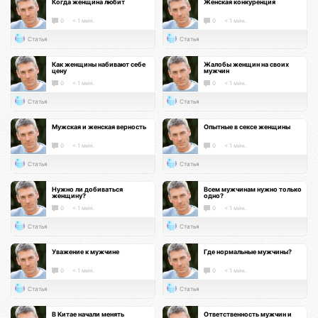
Когда женщина любит
Женская конкуренция
0
< 1 мин.
0
< 1 мин.
Статья
Статья
Как женщины набивают себе
Жалобы женщин на своих
цену
мужчин
0
< 1 мин.
0
< 1 мин.
Статья
Статья
Мужская и женская верность
Опытные в сексе женщины
0
< 1 мин.
0
< 1 мин.
Статья
Статья
Нужно ли добиваться
Всем мужчинам нужно только
женщину?
одно?
0
< 1 мин.
0
< 1 мин.
Статья
Статья
Уважение к мужчине
Где нормальные мужчины?
0
< 1 мин.
0
< 1 мин.
Статья
Статья
В Китае начали менять
Ответственность мужчин и