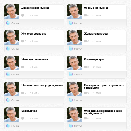
Дрессировка мужчин
Обесценка мужчин
0
< 1 мин.
0
< 1 мин.
Статья
Статья
Женская верность
Женские запросы
0
< 1 мин.
0
< 1 мин.
Статья
Статья
Женская полигамия
Стоп-маркеры
0
< 1 мин.
0
< 1 мин.
Статья
Статья
Женские жертвы ради мужчин
Маскировка проституции под
отношения
0
< 1 мин.
0
< 1 мин.
Статья
Статья
Зеркалочка
Относиться к женщине как к
своей дочери?
0
< 1 мин.
0
< 1 мин.
Статья
Статья