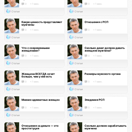
0
< 1 мин.
0
< 1 мин.
Статья
Статья
Какую ценность представляют
Отношения с РСП
мужчины
0
< 1 мин.
0
< 1 мин.
Статья
Статья
Что с современными
Сколько денег должен давать
женщинами?
женщине мужчина?
0
< 1 мин.
0
< 1 мин.
Статья
Статья
Женщина ВСЕГДА хочет
Размеры мужского органа
больше, чем у неё есть
0
< 1 мин.
0
< 1 мин.
Статья
Статья
Мнение адекватных женщин
Эпидемия РСП
0
< 1 мин.
0
< 1 мин.
Статья
Статья
Отношения за деньги — это
Сколько должен зарабатывать
проституция
мужчина