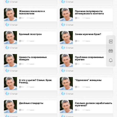
Статья
Статья
Женские психологи и
Причина популярности
психологини
антимужского контента
0
< 1 мин.
0
< 1 мин.
Статья
Статья
Брачный лохотрон
Зачем мужчине брак?
0
< 1 мин.
0
< 1 мин.
Статья
Статья
Ценность современных
Проблема современных
женщин
мужчин
0
< 1 мин.
0
< 1 мин.
Статья
Статья
А что у цыган? Семья. Брак.
"Одинокие" женщины
Развод.
0
< 1 мин.
0
< 1 мин.
Статья
Статья
Двойные стандарты
Сколько должен зарабатывать
мужчина?
0
< 1 мин.
0
< 1 мин.
Статья
Статья