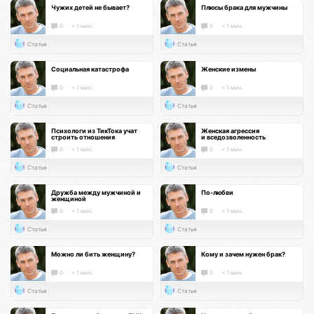
Чужих детей не бывает?
Плюсы брака для мужчины
0
< 1 мин.
0
< 1 мин.
Статья
Статья
Социальная катастрофа
Женские измены
0
< 1 мин.
0
< 1 мин.
Статья
Статья
Психологи из ТикТока учат
Женская агрессия
строить отношения
и вседозволенность
0
< 1 мин.
0
< 1 мин.
Статья
Статья
Дружба между мужчиной и
По-любви
женщиной
0
< 1 мин.
0
< 1 мин.
Статья
Статья
Можно ли бить женщину?
Кому и зачем нужен брак?
0
< 1 мин.
0
< 1 мин.
Статья
Статья