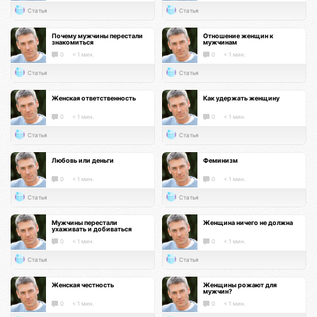
Статья
Статья
Почему мужчины перестали
Отношение женщин к
знакомиться
мужчинам
0
< 1 мин.
0
< 1 мин.
Статья
Статья
Женская ответственность
Как удержать женщину
0
< 1 мин.
0
< 1 мин.
Статья
Статья
Любовь или деньги
Феминизм
0
< 1 мин.
0
< 1 мин.
Статья
Статья
Мужчины перестали
Женщина ничего не должна
ухаживать и добиваться
0
< 1 мин.
0
< 1 мин.
Статья
Статья
Женская честность
Женщины рожают для
мужчин?
0
< 1 мин.
0
< 1 мин.