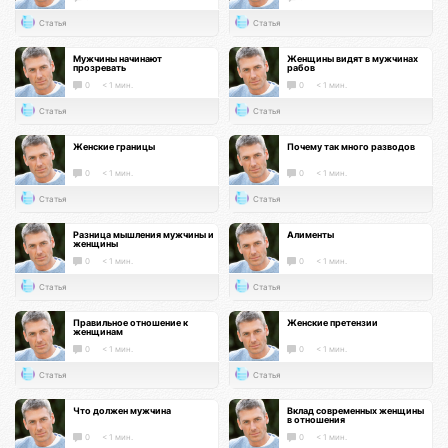
Статья
Статья
Мужчины начинают
Женщины видят в мужчинах
прозревать
рабов
0
< 1 мин.
0
< 1 мин.
Статья
Статья
Женские границы
Почему так много разводов
0
< 1 мин.
0
< 1 мин.
Статья
Статья
Разница мышления мужчины и
Алименты
женщины
0
< 1 мин.
0
< 1 мин.
Статья
Статья
Правильное отношение к
Женские претензии
женщинам
0
< 1 мин.
0
< 1 мин.
Статья
Статья
Что должен мужчина
Вклад современных женщины
в отношения
0
< 1 мин.
0
< 1 мин.