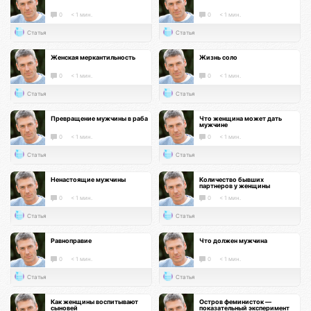
0
< 1 мин.
0
< 1 мин.
Статья
Статья
Женская меркантильность
Жизнь соло
0
< 1 мин.
0
< 1 мин.
Статья
Статья
Превращение мужчины в раба
Что женщина может дать
мужчине
0
< 1 мин.
0
< 1 мин.
Статья
Статья
Ненастоящие мужчины
Количество бывших
партнеров у женщины
0
< 1 мин.
0
< 1 мин.
Статья
Статья
Равноправие
Что должен мужчина
0
< 1 мин.
0
< 1 мин.
Статья
Статья
Как женщины воспитывают
Остров феминисток —
сыновей
показательный эксперимент