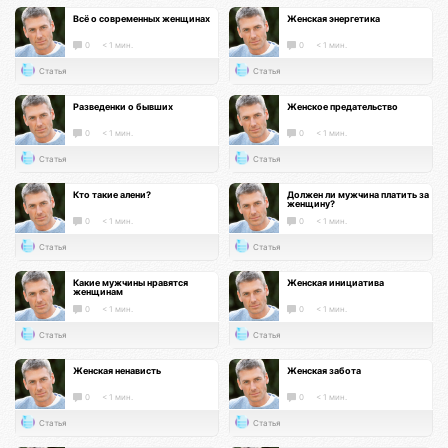
Всё о современных женщинах
Женская энергетика
0
< 1 мин.
0
< 1 мин.
Статья
Статья
Разведенки о бывших
Женское предательство
0
< 1 мин.
0
< 1 мин.
Статья
Статья
Кто такие алени?
Должен ли мужчина платить за
женщину?
0
< 1 мин.
0
< 1 мин.
Статья
Статья
Какие мужчины нравятся
Женская инициатива
женщинам
0
< 1 мин.
0
< 1 мин.
Статья
Статья
Женская ненависть
Женская забота
0
< 1 мин.
0
< 1 мин.
Статья
Статья