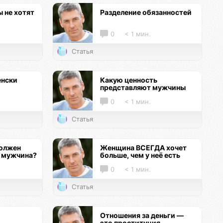
 не хотят
Разделение обязанностей
0
< 1 мин.
Статья
енски
Какую ценность
представляют мужчины
0
< 1 мин.
Статья
должен
Женщина ВСЕГДА хочет
 мужчина?
больше, чем у неё есть
0
< 1 мин.
Статья
Отношения за деньги —
это проституция