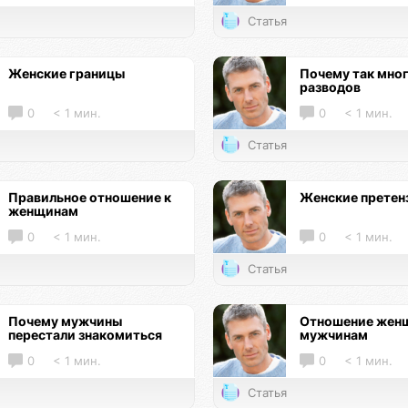
Статья
Женские границы
Почему так мно
разводов
0
< 1 мин.
0
< 1 мин.
Статья
Правильное отношение к
Женские претен
женщинам
0
< 1 мин.
0
< 1 мин.
Статья
Почему мужчины
Отношение женщ
перестали знакомиться
мужчинам
0
< 1 мин.
0
< 1 мин.
Статья