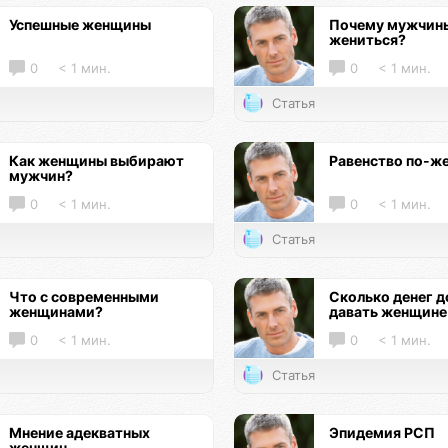
Успешные женщины
Почему мужчины
жениться?
0
< 1 мин.
0
< 1 мин.
Статья
Как женщины выбирают
Равенство по-ж
мужчин?
0
< 1 мин.
0
< 1 мин.
Статья
Что с современными
Сколько денег 
женщинами?
давать женщине
0
< 1 мин.
0
< 1 мин.
Статья
Мнение адекватных
Эпидемия РСП
женщин