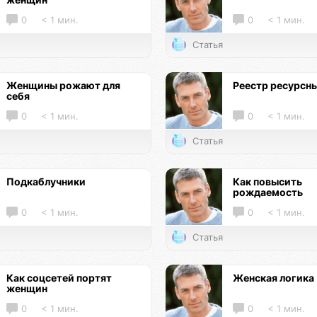
0
< 1 мин.
0
< 1 мин.
Статья
Женщины рожают для
Реестр ресурсн
себя
0
< 1 мин.
0
< 1 мин.
Статья
Подкаблучники
Как повысить
рождаемость
0
< 1 мин.
0
< 1 мин.
Статья
Как соцсетей портят
Женская логика
женщин
0
< 1 мин.
0
< 1 мин.