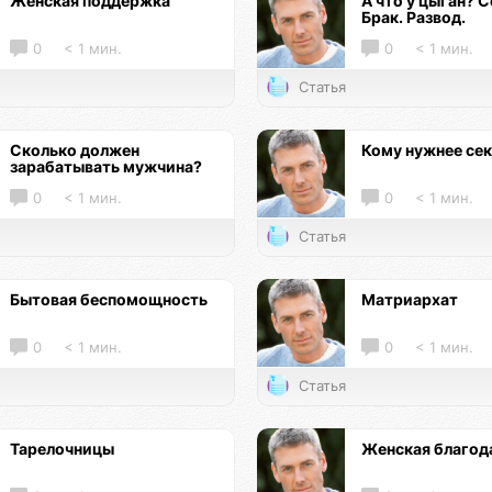
Женская поддержка
А что у цыган? С
Брак. Развод.
0
< 1 мин.
0
< 1 мин.
Статья
Сколько должен
Кому нужнее се
зарабатывать мужчина?
0
< 1 мин.
0
< 1 мин.
Статья
Бытовая беспомощность
Матриархат
0
< 1 мин.
0
< 1 мин.
Статья
Тарелочницы
Женская благод