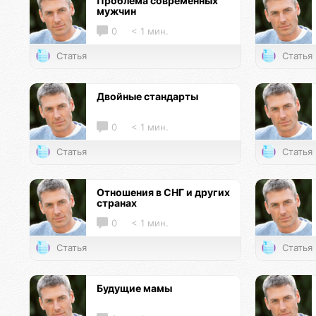
Проблема современных
мужчин
0
< 1 мин.
Статья
Статья
Двойные стандарты
0
< 1 мин.
Статья
Статья
Отношения в СНГ и других
странах
0
< 1 мин.
Статья
Статья
Будущие мамы