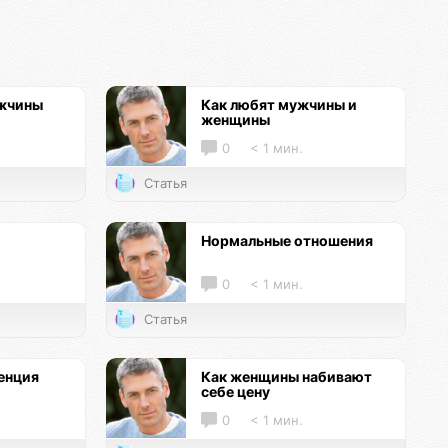
ужчины
Как любят мужчины и
женщины
0
< 1 мин.
Статья
Нормальные отношения
0
< 1 мин.
Статья
енция
Как женщины набивают
себе цену
0
< 1 мин.