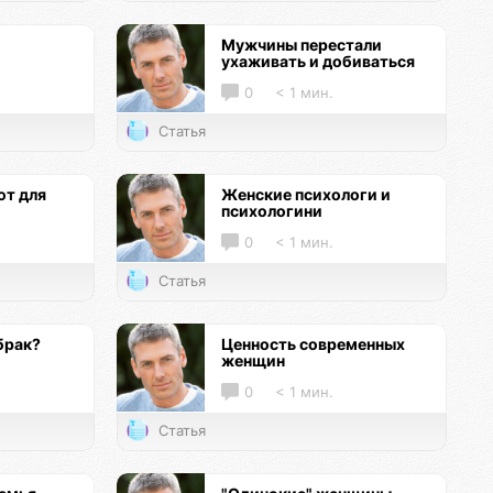
Мужчины перестали
ухаживать и добиваться
0
< 1 мин.
Статья
т для
Женские психологи и
психологини
0
< 1 мин.
Статья
брак?
Ценность современных
женщин
0
< 1 мин.
Статья