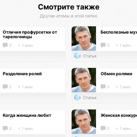
Смотрите также
Другие атомы в этой папке
Отличия профурсетки от
Бесполезные м
тарелочницы
0
< 1 мин.
0
< 1 мин.
Статья
Разделение ролей
Обмен ролями
0
< 1 мин.
0
< 1 мин.
Статья
Когда женщина любит
Женская конкур
0
< 1 мин.
0
< 1 мин.