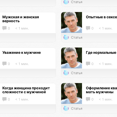
Статья
Мужская и женская
Опытные в секс
верность
0
< 1 мин.
0
< 1 мин.
Статья
Уважение к мужчине
Где нормальные
0
< 1 мин.
0
< 1 мин.
Статья
Когда женщина проходит
Оформление ква
сложности с мужчиной
мать мужчины
0
< 1 мин.
0
< 1 мин.
Статья