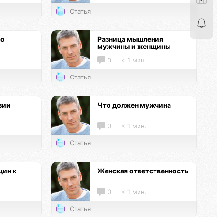
Статья
го
Разница мышления
мужчины и женщины
0
< 1 мин.
Статья
зии
Что должен мужчина
0
< 1 мин.
Статья
ин к
Женская ответственность
0
< 1 мин.
Статья