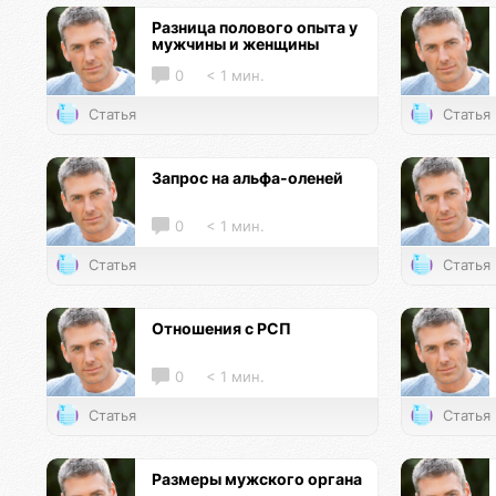
Разница полового опыта у
мужчины и женщины
0
< 1 мин.
Статья
Статья
Запрос на альфа-оленей
0
< 1 мин.
Статья
Статья
Отношения с РСП
0
< 1 мин.
Статья
Статья
Размеры мужского органа