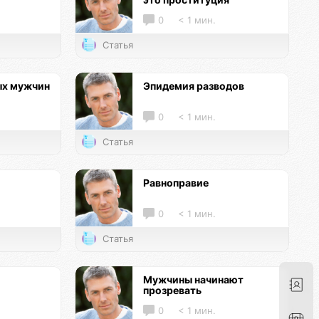
0
< 1 мин.
Статья
ых мужчин
Эпидемия разводов
0
< 1 мин.
Статья
Равноправие
0
< 1 мин.
Статья
Мужчины начинают
прозревать
0
< 1 мин.