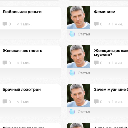
Любовь или деньги
Феминизм
0
< 1 мин.
0
< 1 мин.
Статья
Женская честность
Женщины рожаю
мужчин?
0
< 1 мин.
0
< 1 мин.
Статья
Брачный лохотрон
Зачем мужчине 
0
< 1 мин.
0
< 1 мин.
Статья