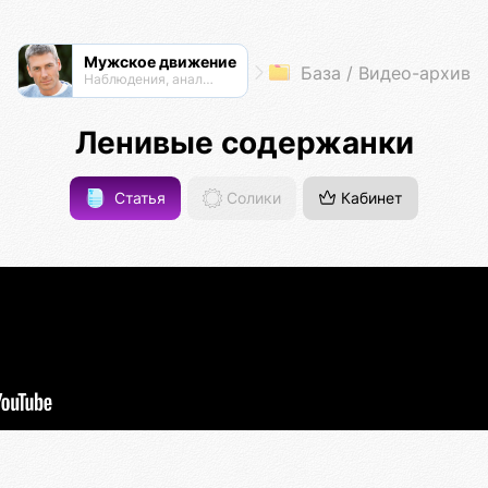
Мужское движение
База / Видео-архив
Наблюдения, анализ, обсуждения
Ленивые содержанки
Статья
Солики
Кабинет