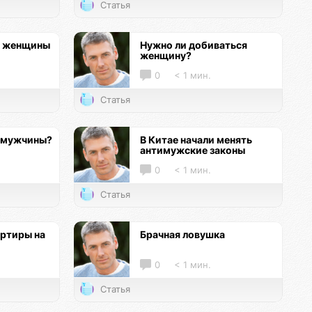
Статья
е женщины
Нужно ли добиваться
женщину?
0
< 1 мин.
Статья
 мужчины?
В Китае начали менять
антимужские законы
0
< 1 мин.
Статья
ртиры на
Брачная ловушка
0
< 1 мин.
Статья