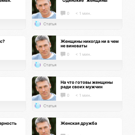
емья.
"Одинокие" женщины
0
< 1 мин.
Статья
кс?
Женщины никогда ни в чем
не виноваты
0
< 1 мин.
Статья
На что готовы женщины
ради своих мужчин
0
< 1 мин.
Статья
арность
Женская дружба