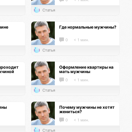
Статья
чине
Где нормальные мужчины?
0
< 1 мин.
Статья
проходит
Оформление квартиры на
жчиной
мать мужчины
0
< 1 мин.
Статья
ины
Почему мужчины не хотят
жениться?
0
< 1 мин.
Статья