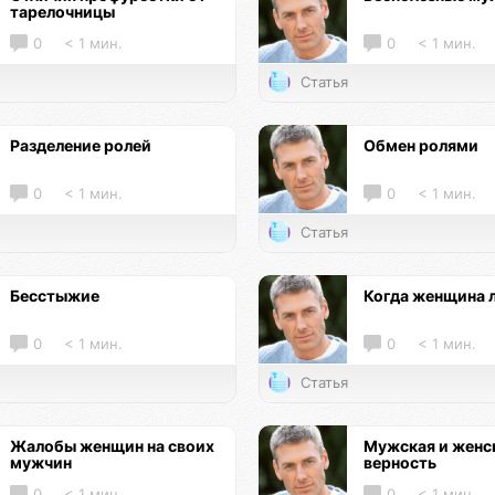
тарелочницы
0
< 1 мин.
0
< 1 мин.
Статья
Разделение ролей
Обмен ролями
0
< 1 мин.
0
< 1 мин.
Статья
Бесстыжие
Когда женщина 
0
< 1 мин.
0
< 1 мин.
Статья
Жалобы женщин на своих
Мужская и женс
мужчин
верность
0
< 1 мин.
0
< 1 мин.