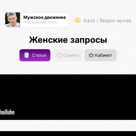
Мужское движение
База / Видео-архив
Наблюдения, анализ, обсуждения
Женские запросы
Статья
Солики
Кабинет