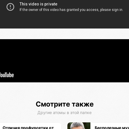
Смотрите также
Другие атомы в этой папке
Отличия профурсетки от
Бесполезные м