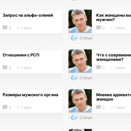
Запрос на альфа-оленей
Как женщины в
мужчин?
0
< 1 мин.
0
< 1 мин.
Статья
Отношения с РСП
Что с современ
женщинами?
0
< 1 мин.
0
< 1 мин.
Статья
Размеры мужского органа
Мнение адекват
женщин
0
< 1 мин.
0
< 1 мин.
Статья