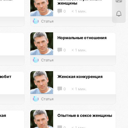
женщины
0
< 1 мин.
Статья
Нормальные отношения
0
< 1 мин.
Статья
любит
Женская конкуренция
0
< 1 мин.
Статья
кая
Опытные в сексе женщины
0
< 1 мин.