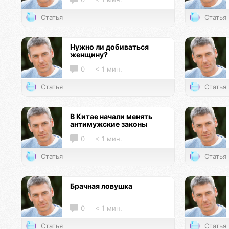
Статья
Статья
Нужно ли добиваться
женщину?
0
< 1 мин.
Статья
Статья
В Китае начали менять
антимужские законы
0
< 1 мин.
Статья
Статья
Брачная ловушка
0
< 1 мин.
Статья
Статья