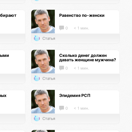
ыбирают
Равенство по-женски
0
< 1 мин.
Статья
ными
Сколько денег должен
давать женщине мужчина?
0
< 1 мин.
Статья
ных
Эпидемия РСП
0
< 1 мин.
Статья