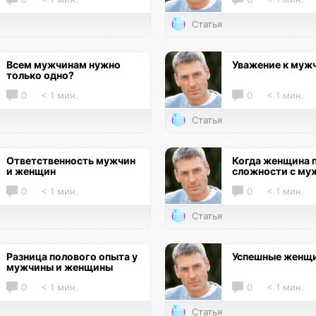
Статья
Всем мужчинам нужно
Уважение к муж
только одно?
0
< 1 мин.
0
< 1 мин.
Статья
Ответственность мужчин
Когда женщина 
и женщин
сложности с му
0
< 1 мин.
0
< 1 мин.
Статья
Разница полового опыта у
Успешные женщ
мужчины и женщины
0
< 1 мин.
0
< 1 мин.
Статья